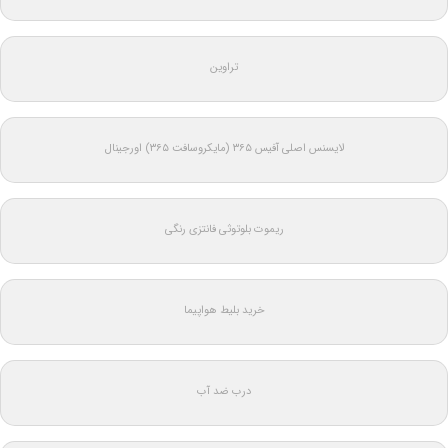
تراوین
لایسنس اصلی آفیس ۳۶۵ (مایکروسافت ۳۶۵) اورجینال
ریموت بلوتوثی فانتزی رنگی
خرید بلیط هواپیما
درب ضد آب