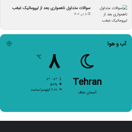
سوالات متداول ناهمواری بعد از لیپوماتیک غبغب
۵ تیر ۱۴۰۲
آب و هوا
۸
℃
Tehran
۸º - ۸º
۵۷%
۶.۱۷ کیلومتر/ساعت
آسمان صاف