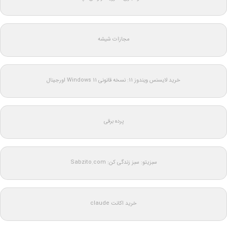
مجازات شیشه
خرید لایسنس ویندوز 11: نسخه قانونی Windows 11 اورجینال
پرده برقی
سبزیتو: سبز زندگی کن: Sabzito.com
خرید اکانت claude