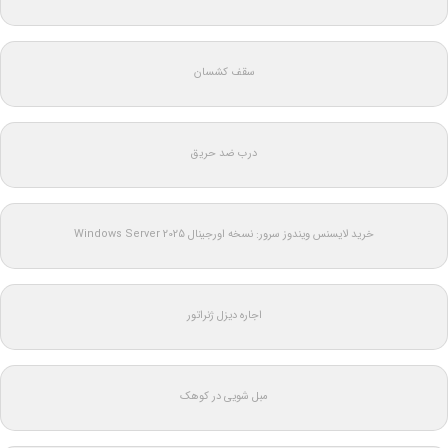
سقف کشسان
درب ضد حریق
خرید لایسنس ویندوز سرور: نسخه اورجینال Windows Server 2025
اجاره دیزل ژنراتور
مبل شویی در کوهک