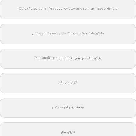
QuickRatey.com : Product reviews and ratings made simple
مایکروسافت پرشیا: خرید لایسنس محصولات اورجینال
مایکروسافت لایسنس: MicrosoftLicense.com
فروش بلبرینگ
برنامه ریزی اسباب کشی
داروی بلغم