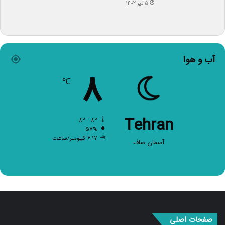
۵ تیر ۱۴۰۲
آب و هوا
۸
℃
Tehran
۸º - ۸º
۵۷%
۶.۱۷ کیلومتر/ساعت
آسمان صاف
صفحات اصلی