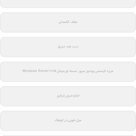
سقف کشسان
درب ضد حریق
خرید لایسنس ویندوز سرور: نسخه اورجینال Windows Server 2025
اجاره دیزل ژنراتور
مبل شویی در کوهک