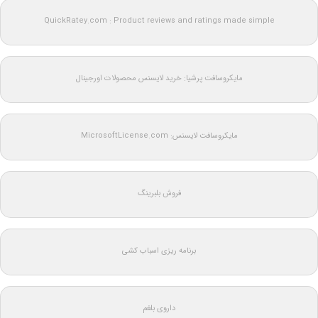
QuickRatey.com : Product reviews and ratings made simple
مایکروسافت پرشیا: خرید لایسنس محصولات اورجینال
مایکروسافت لایسنس: MicrosoftLicense.com
فروش بلبرینگ
برنامه ریزی اسباب کشی
داروی بلغم