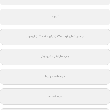
تراوین
لایسنس اصلی آفیس ۳۶۵ (مایکروسافت ۳۶۵) اورجینال
ریموت بلوتوثی فانتزی رنگی
خرید بلیط هواپیما
درب ضد آب