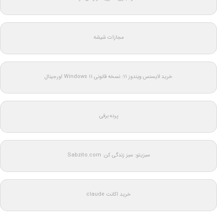
مجازات شیشه
خرید لایسنس ویندوز 11: نسخه قانونی Windows 11 اورجینال
پرده برقی
سبزیتو: سبز زندگی کن: Sabzito.com
خرید اکانت claude