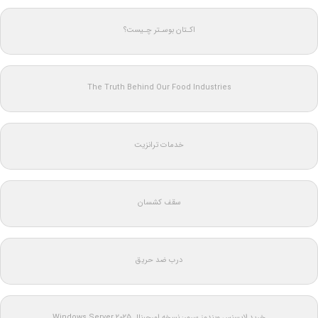
اکـتان بوسـتر چـیست؟
The Truth Behind Our Food Industries
خدمات ترانزیت
سقف کشسان
درب ضد حریق
خرید لایسنس ویندوز سرور: نسخه اورجینال Windows Server 2025