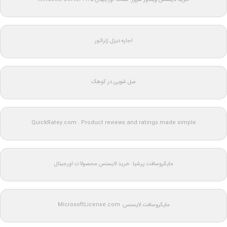
اجاره دیزل ژنراتور
مبل شویی در کوهک
QuickRatey.com : Product reviews and ratings made simple
مایکروسافت پرشیا: خرید لایسنس محصولات اورجینال
مایکروسافت لایسنس: MicrosoftLicense.com