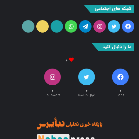
شبکه های اجتماعی
فیس
توییتر
اینستاگرام
تلگرام
واتس
آپارات
ایتا
RSS
بوک
آپ
ما را دنبال کنید
۰
۰
۰
۰
Fans
دنبال کننده‌ها
Followers