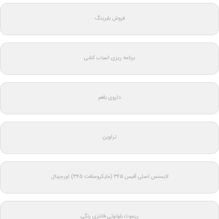
فروش بلبرینگ
برنامه ریزی اسباب کشی
داروی بلغم
تراوین
لایسنس اصلی آفیس ۳۶۵ (مایکروسافت ۳۶۵) اورجینال
ریموت بلوتوثی فانتزی رنگی