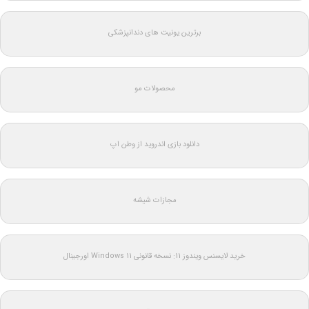
برترین یونیت های دندانپزشکی
محصولات مو
دانلود بازی اندروید از وطن اپ
مجازات شیشه
خرید لایسنس ویندوز 11: نسخه قانونی Windows 11 اورجینال