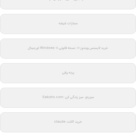
مجازات شیشه
خرید لایسنس ویندوز 11: نسخه قانونی Windows 11 اورجینال
پرده برقی
سبزیتو: سبز زندگی کن: Sabzito.com
خرید اکانت claude