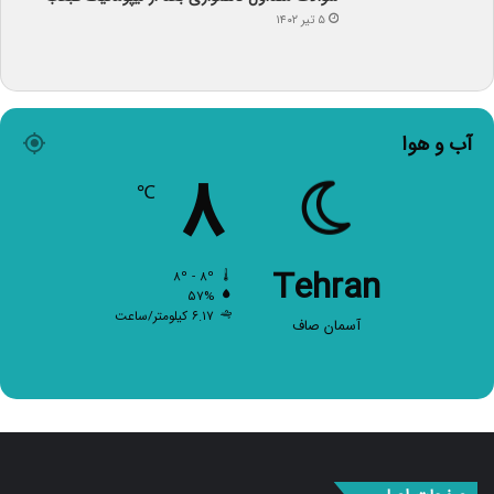
۵ تیر ۱۴۰۲
آب و هوا
۸
℃
Tehran
۸º - ۸º
۵۷%
۶.۱۷ کیلومتر/ساعت
آسمان صاف
صفحات اصلی