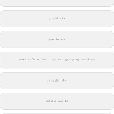
سقف کشسان
درب ضد حریق
خرید لایسنس ویندوز سرور: نسخه اورجینال Windows Server 2025
اجاره دیزل ژنراتور
مبل شویی در کوهک