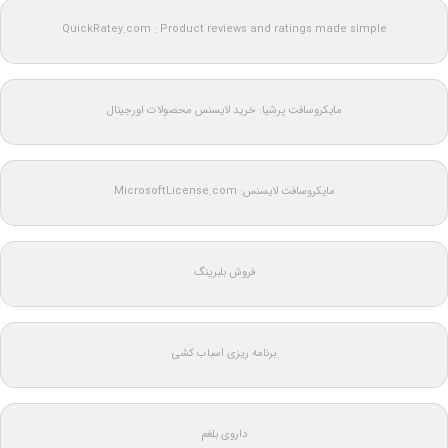
QuickRatey.com : Product reviews and ratings made simple
مایکروسافت پرشیا: خرید لایسنس محصولات اورجینال
مایکروسافت لایسنس: MicrosoftLicense.com
فروش بلبرینگ
برنامه ریزی اسباب کشی
داروی بلغم