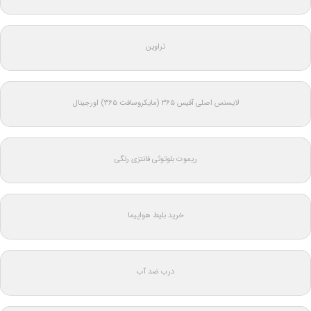
تراوین
لایسنس اصلی آفیس ۳۶۵ (مایکروسافت ۳۶۵) اورجینال
ریموت بلوتوثی فانتزی رنگی
خرید بلیط هواپیما
درب ضد آب