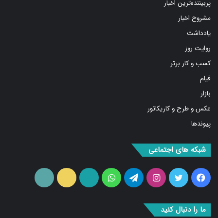
مشروح اخبار
یادداشت
روایت روز
کسب و کار برتر
فیلم
بازار
عکس و طرح و کاریکاتور
پیوندها
شبکه های اجتماعی
فیس
توییتر
اینستاگرام
تلگرام
واتس
آپارات
ایتا
RSS
بوک
آپ
ما را دنبال کنید