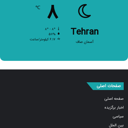
۸
℃
Tehran
۸º - ۸º
۵۷%
۶.۱۷ کیلومتر/ساعت
آسمان صاف
صفحات اصلی
صفحه اصلی
اخبار برگزیده
سیاسی
بین الملل
اجتماعی