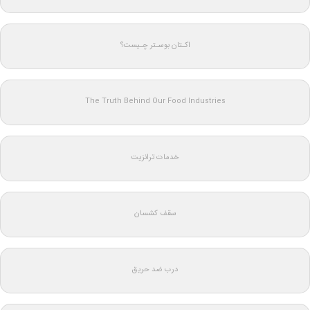
اکـتان بوسـتر چـیست؟
The Truth Behind Our Food Industries
خدمات ترانزیت
سقف کشسان
درب ضد حریق