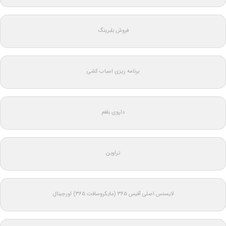
فروش بلبرینگ
برنامه ریزی اسباب کشی
داروی بلغم
تراوین
لایسنس اصلی آفیس ۳۶۵ (مایکروسافت ۳۶۵) اورجینال