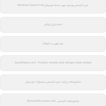
خرید لایسنس ویندوز سرور: نسخه اورجینال Windows Server 2025
اجاره دیزل ژنراتور
مبل شویی در کوهک
QuickRatey.com : Product reviews and ratings made simple
مایکروسافت پرشیا: خرید لایسنس محصولات اورجینال
مایکروسافت لایسنس: MicrosoftLicense.com