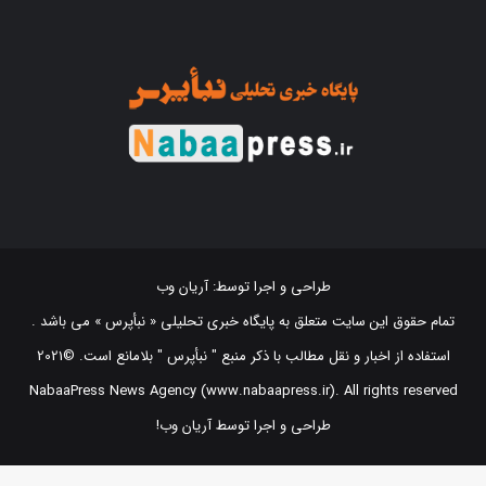
طراحی و اجرا توسط:
آریان وب
تمام حقوق این سایت متعلق به پایگاه خبری تحلیلی « نبأپرس » می باشد .
استفاده از اخبار و نقل مطالب با ذکر منبع "‌ نبأپرس " بلامانع است. ©2021
NabaaPress News Agency (www.nabaapress.ir). All rights reserved
طراحی و اجرا توسط آریان وب!