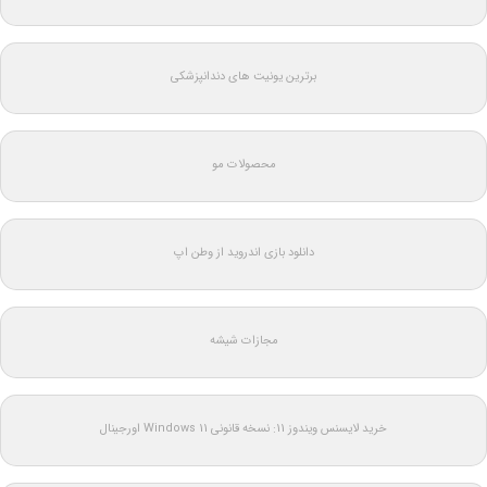
برترین یونیت های دندانپزشکی
محصولات مو
دانلود بازی اندروید از وطن اپ
مجازات شیشه
خرید لایسنس ویندوز 11: نسخه قانونی Windows 11 اورجینال