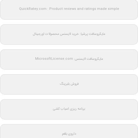
QuickRatey.com : Product reviews and ratings made simple
مایکروسافت پرشیا: خرید لایسنس محصولات اورجینال
مایکروسافت لایسنس: MicrosoftLicense.com
فروش بلبرینگ
برنامه ریزی اسباب کشی
داروی بلغم