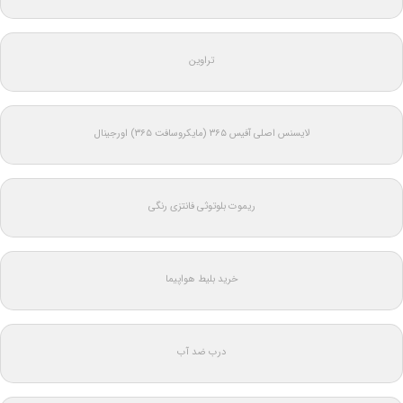
تراوین
لایسنس اصلی آفیس ۳۶۵ (مایکروسافت ۳۶۵) اورجینال
ریموت بلوتوثی فانتزی رنگی
خرید بلیط هواپیما
درب ضد آب