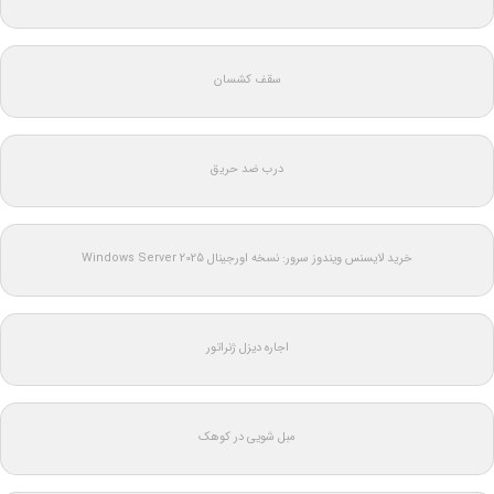
سقف کشسان
درب ضد حریق
خرید لایسنس ویندوز سرور: نسخه اورجینال Windows Server 2025
اجاره دیزل ژنراتور
مبل شویی در کوهک