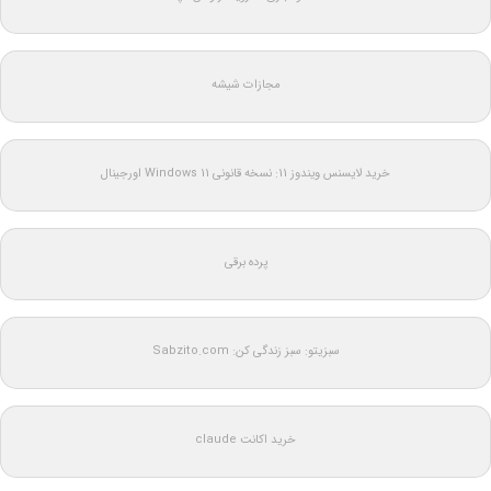
مجازات شیشه
خرید لایسنس ویندوز 11: نسخه قانونی Windows 11 اورجینال
پرده برقی
سبزیتو: سبز زندگی کن: Sabzito.com
خرید اکانت claude