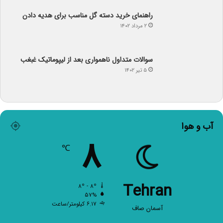
راهنمای خرید دسته گل مناسب برای هدیه دادن
۲ مرداد ۱۴۰۲
سوالات متداول ناهمواری بعد از لیپوماتیک غبغب
۵ تیر ۱۴۰۲
آب و هوا
۸
℃
Tehran
۸º - ۸º
۵۷%
۶.۱۷ کیلومتر/ساعت
آسمان صاف