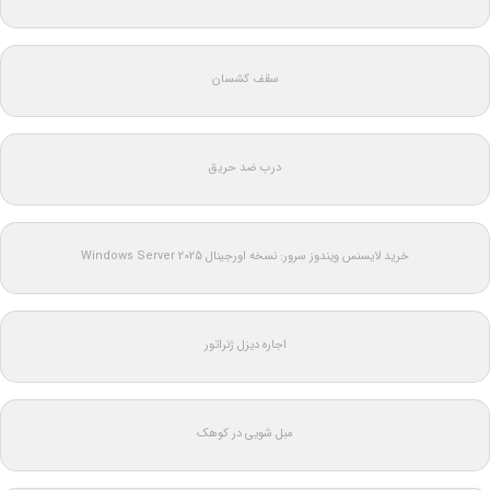
سقف کشسان
درب ضد حریق
خرید لایسنس ویندوز سرور: نسخه اورجینال Windows Server 2025
اجاره دیزل ژنراتور
مبل شویی در کوهک