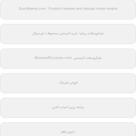
QuickRatey.com : Product reviews and ratings made simple
مایکروسافت پرشیا: خرید لایسنس محصولات اورجینال
مایکروسافت لایسنس: MicrosoftLicense.com
فروش بلبرینگ
برنامه ریزی اسباب کشی
داروی بلغم