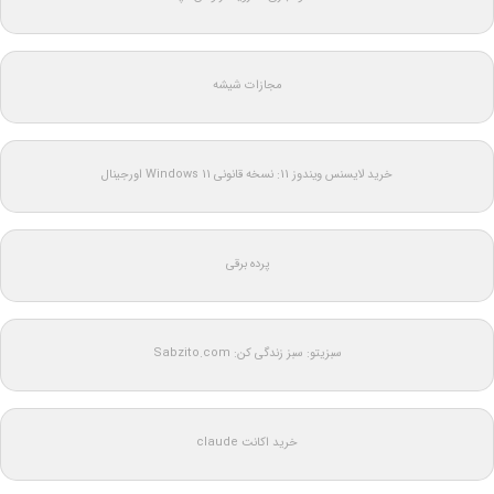
مجازات شیشه
خرید لایسنس ویندوز 11: نسخه قانونی Windows 11 اورجینال
پرده برقی
سبزیتو: سبز زندگی کن: Sabzito.com
خرید اکانت claude