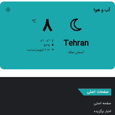
آب و هوا
۸
℃
Tehran
۸º - ۸º
۵۷%
۶.۱۷ کیلومتر/ساعت
آسمان صاف
صفحات اصلی
صفحه اصلی
اخبار برگزیده