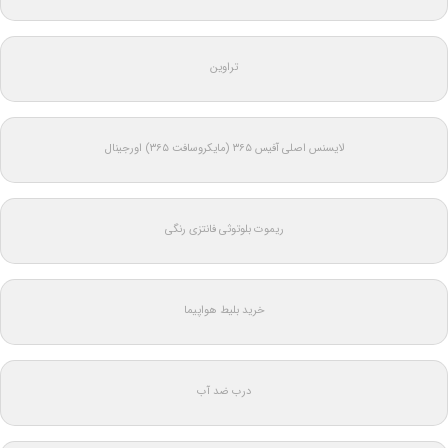
تراوین
لایسنس اصلی آفیس ۳۶۵ (مایکروسافت ۳۶۵) اورجینال
ریموت بلوتوثی فانتزی رنگی
خرید بلیط هواپیما
درب ضد آب