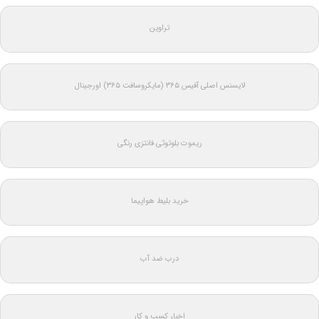
تراوین
لایسنس اصلی آفیس ۳۶۵ (مایکروسافت ۳۶۵) اورجینال
ریموت بلوتوثی فانتزی رنگی
خرید بلیط هواپیما
درب ضد آب
اخبار کسب و کار