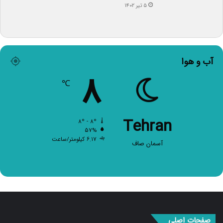
آب و هوا
۸
℃
Tehran
۸º - ۸º
۵۷%
۶.۱۷ کیلومتر/ساعت
آسمان صاف
صفحات اصلی