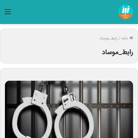
منو
خانه
/
رابط_موساد
رابط_موساد