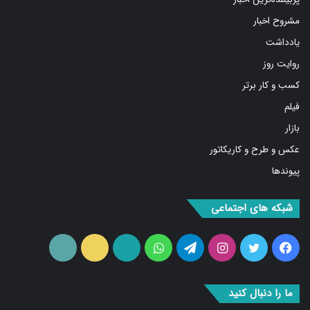
مشروح اخبار
یادداشت
روایت روز
کسب و کار برتر
فیلم
بازار
عکس و طرح و کاریکاتور
پیوندها
شبکه های اجتماعی
فیس
توییتر
اینستاگرام
تلگرام
واتس
آپارات
ایتا
RSS
بوک
آپ
ما را دنبال کنید
۰