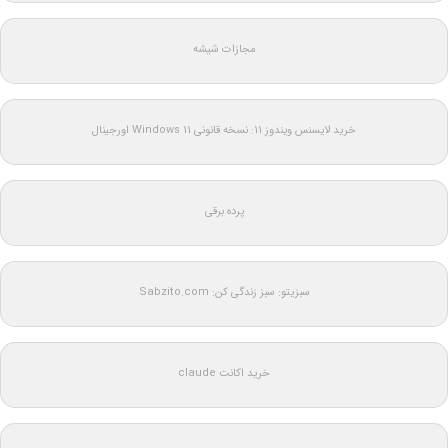
مجازات شیشه
خرید لایسنس ویندوز 11: نسخه قانونی Windows 11 اورجینال
پرده برقی
سبزیتو: سبز زندگی کن: Sabzito.com
خرید اکانت claude