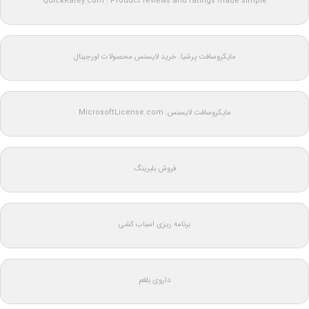
QuickRatey.com : Product reviews and ratings made simple
مایکروسافت پرشیا: خرید لایسنس محصولات اورجینال
مایکروسافت لایسنس: MicrosoftLicense.com
فروش بلبرینگ
برنامه ریزی اسباب کشی
داروی بلغم