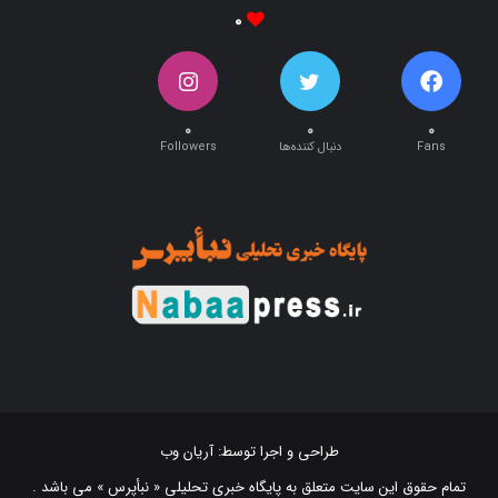
۰
۰
۰
Fans
دنبال کننده‌ها
Followers
طراحی و اجرا توسط:
آریان وب
تمام حقوق این سایت متعلق به پایگاه خبری تحلیلی « نبأپرس » می باشد .
استفاده از اخبار و نقل مطالب با ذکر منبع "‌ نبأپرس " بلامانع است. ©2021