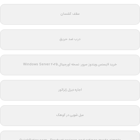
سقف کشسان
درب ضد حریق
خرید لایسنس ویندوز سرور: نسخه اورجینال Windows Server 2025
اجاره دیزل ژنراتور
مبل شویی در کوهک