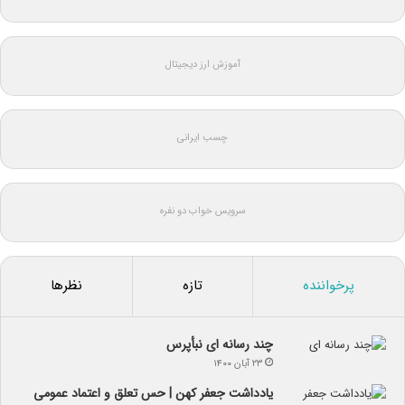
آموزش ارز دیجیتال
چسب ایرانی
سرویس خواب دو نفره
پرخواننده
تازه
نظرها
چند رسانه ای نبأپرس
۲۳ آبان ۱۴۰۰
یادداشت جعفر کهن | حس تعلق و اعتماد عمومی