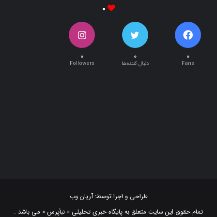
۰
۰
۰
Fans
دنبال کننده‌ها
Followers
طراحی و اجرا توسط:
آریان وب
تمام حقوق این سایت متعلق به پایگاه خبری تحلیلی « نبأپرس » می باشد .
استفاده از اخبار و نقل مطالب با ذکر منبع "‌ نبأپرس " بلامانع است. ©2021