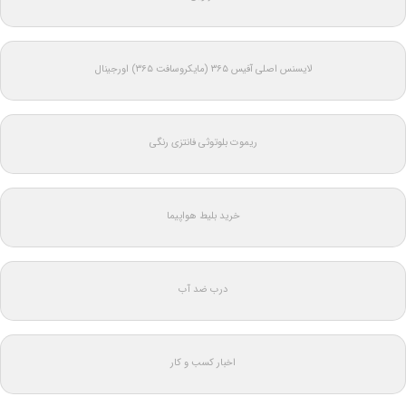
لایسنس اصلی آفیس ۳۶۵ (مایکروسافت ۳۶۵) اورجینال
ریموت بلوتوثی فانتزی رنگی
خرید بلیط هواپیما
درب ضد آب
اخبار کسب و کار