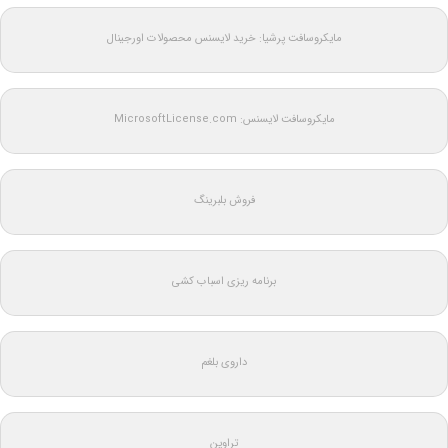
مایکروسافت پرشیا: خرید لایسنس محصولات اورجینال
مایکروسافت لایسنس: MicrosoftLicense.com
فروش بلبرینگ
برنامه ریزی اسباب کشی
داروی بلغم
تراوین