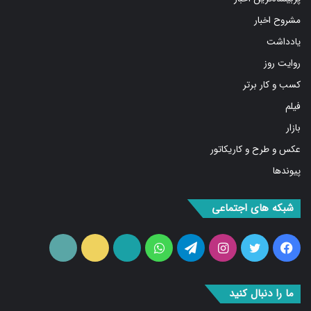
مشروح اخبار
یادداشت
روایت روز
کسب و کار برتر
فیلم
بازار
عکس و طرح و کاریکاتور
پیوندها
شبکه های اجتماعی
فیس
توییتر
اینستاگرام
تلگرام
واتس
آپارات
ایتا
RSS
بوک
آپ
ما را دنبال کنید
۰