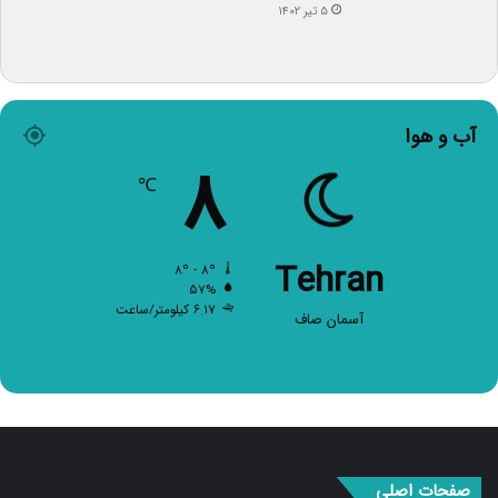
آب و هوا
۸
℃
Tehran
۸º - ۸º
۵۷%
۶.۱۷ کیلومتر/ساعت
آسمان صاف
صفحات اصلی