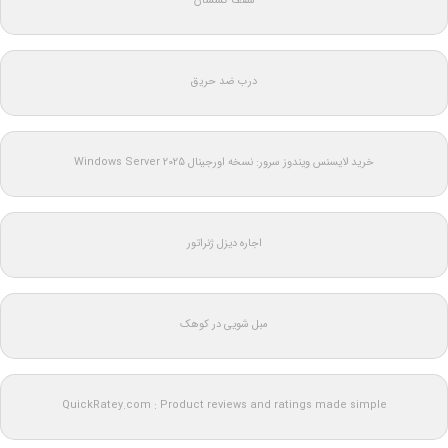
سقف کشسان
درب ضد حریق
خرید لایسنس ویندوز سرور: نسخه اورجینال Windows Server 2025
اجاره دیزل ژنراتور
مبل شویی در کوهک
QuickRatey.com : Product reviews and ratings made simple