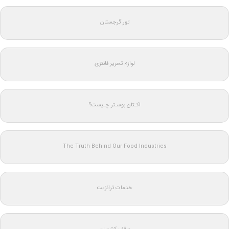
تور گرجستان
لوازم تحریر فانتزی
اکـتان بوسـتر چـیست؟
The Truth Behind Our Food Industries
خدمات ترانزیت