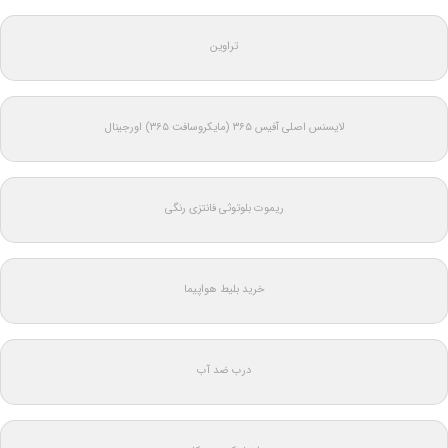
تراوین
لایسنس اصلی آفیس ۳۶۵ (مایکروسافت ۳۶۵) اورجینال
ریموت بلوتوثی فانتزی رنگی
خرید بلیط هواپیما
درب ضد آب