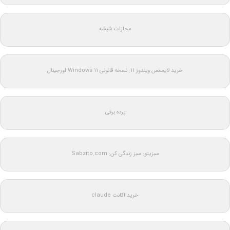
مجازات شیشه
خرید لایسنس ویندوز 11: نسخه قانونی Windows 11 اورجینال
پرده برقی
سبزیتو: سبز زندگی کن: Sabzito.com
خرید اکانت claude