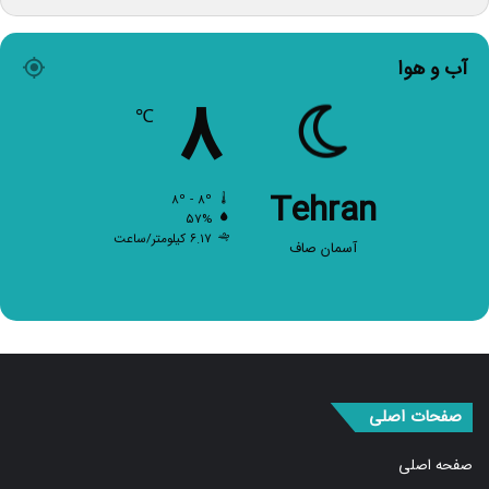
آب و هوا
۸
℃
Tehran
۸º - ۸º
۵۷%
۶.۱۷ کیلومتر/ساعت
آسمان صاف
صفحات اصلی
صفحه اصلی
اخبار برگزیده