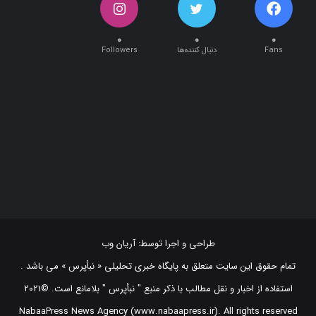
۰
۰
۰
Fans
دنبال کننده‌ها
Followers
طراحی و اجرا توسط:
آریان وب
تمام حقوق این سایت متعلق به پایگاه خبری تحلیلی « نبأپرس » می باشد .
استفاده از اخبار و نقل مطالب با ذکر منبع "‌ نبأپرس " بلامانع است. ©2021
NabaaPress News Agency (www.nabaapress.ir). All rights reserved