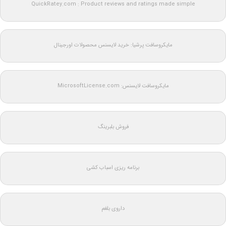
QuickRatey.com : Product reviews and ratings made simple
مایکروسافت پرشیا: خرید لایسنس محصولات اورجینال
مایکروسافت لایسنس: MicrosoftLicense.com
فروش بلبرینگ
برنامه ریزی اسباب کشی
داروی بلغم