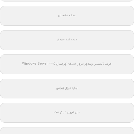
سقف کشسان
درب ضد حریق
خرید لایسنس ویندوز سرور: نسخه اورجینال Windows Server 2025
اجاره دیزل ژنراتور
مبل شویی در کوهک