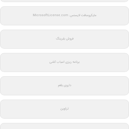
مایکروسافت لایسنس: MicrosoftLicense.com
فروش بلبرینگ
برنامه ریزی اسباب کشی
داروی بلغم
تراوین