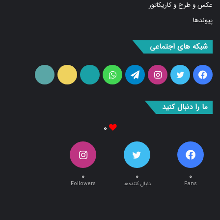
پیوندها
شبکه های اجتماعی
فیس
توییتر
اینستاگرام
تلگرام
واتس
آپارات
ایتا
RSS
بوک
آپ
ما را دنبال کنید
۰
۰
۰
۰
Fans
دنبال کننده‌ها
Followers