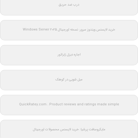
درب ضد حریق
خرید لایسنس ویندوز سرور: نسخه اورجینال Windows Server 2025
اجاره دیزل ژنراتور
مبل شویی در کوهک
QuickRatey.com : Product reviews and ratings made simple
مایکروسافت پرشیا: خرید لایسنس محصولات اورجینال