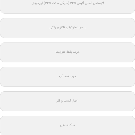
لایسنس اصلی آفیس ۳۶۵ (مایکروسافت ۳۶۵) اورجینال
ریموت بلوتوثی فانتزی رنگی
خرید بلیط هواپیما
درب ضد آب
اخبار کسب و کار
ساک دستی