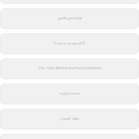
لوازم تحریر فانتزی
اکـتان بوسـتر چـیست؟
The Truth Behind Our Food Industries
خدمات ترانزیت
سقف کشسان