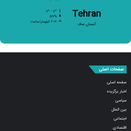
Tehran
۸º - ۸º
۵۷%
۶.۱۷ کیلومتر/ساعت
آسمان صاف
صفحات اصلی
صفحه اصلی
اخبار برگزیده
سیاسی
بین الملل
اجتماعی
اقتصادی
ورزشی