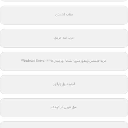
سقف کشسان
درب ضد حریق
خرید لایسنس ویندوز سرور: نسخه اورجینال Windows Server 2025
اجاره دیزل ژنراتور
مبل شویی در کوهک