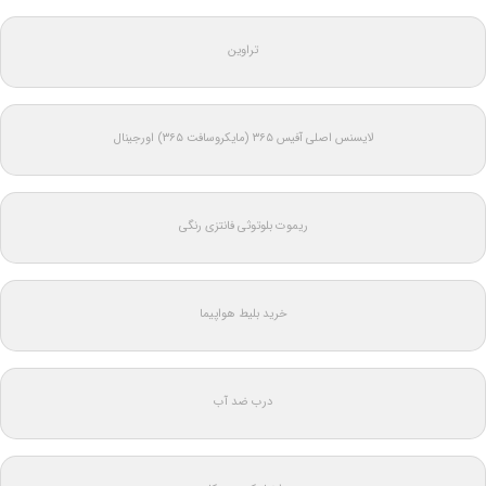
تراوین
لایسنس اصلی آفیس ۳۶۵ (مایکروسافت ۳۶۵) اورجینال
ریموت بلوتوثی فانتزی رنگی
خرید بلیط هواپیما
درب ضد آب