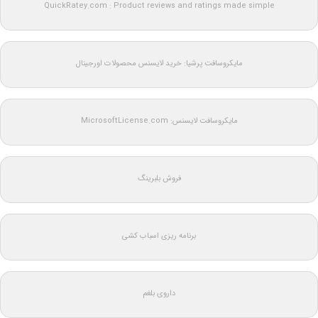
QuickRatey.com : Product reviews and ratings made simple
مایکروسافت پرشیا: خرید لایسنس محصولات اورجینال
مایکروسافت لایسنس: MicrosoftLicense.com
فروش بلبرینگ
برنامه ریزی اسباب کشی
داروی بلغم