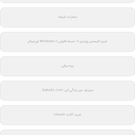
مجازات شیشه
خرید لایسنس ویندوز 11: نسخه قانونی Windows 11 اورجینال
پرده برقی
سبزیتو: سبز زندگی کن: Sabzito.com
خرید اکانت claude