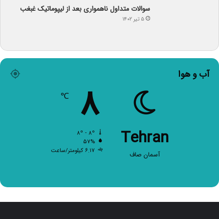
سوالات متداول ناهمواری بعد از لیپوماتیک غبغب
۵ تیر ۱۴۰۲
آب و هوا
۸
℃
Tehran
۸º - ۸º
۵۷%
۶.۱۷ کیلومتر/ساعت
آسمان صاف
صفحات اصلی