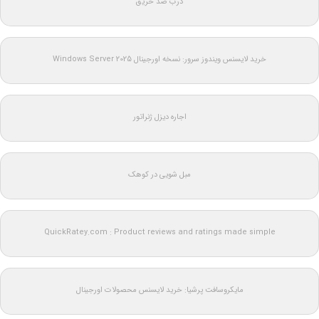
درب ضد حریق
خرید لایسنس ویندوز سرور: نسخه اورجینال Windows Server 2025
اجاره دیزل ژنراتور
مبل شویی در کوهک
QuickRatey.com : Product reviews and ratings made simple
مایکروسافت پرشیا: خرید لایسنس محصولات اورجینال