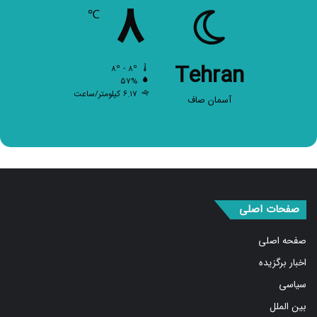
۸
℃
Tehran
۸º - ۸º
۵۷%
۶.۱۷ کیلومتر/ساعت
آسمان صاف
صفحات اصلی
صفحه اصلی
اخبار برگزیده
سیاسی
بین الملل