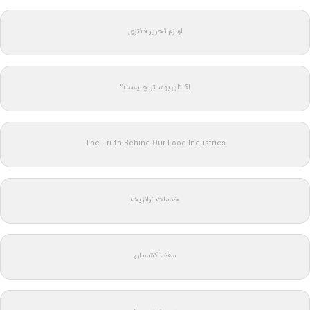
لوازم تحریر فانتزی
اکـتان بوسـتر چـیست؟
The Truth Behind Our Food Industries
خدمات ترانزیت
سقف کشسان