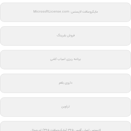
مایکروسافت لایسنس: MicrosoftLicense.com
فروش بلبرینگ
برنامه ریزی اسباب کشی
داروی بلغم
تراوین
لایسنس اصلی آفیس ۳۶۵ (مایکروسافت ۳۶۵) اورجینال