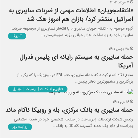
۷ مرداد ۱۴۰۲
«انتقامجویان» اطلاعات مهمی از ضربات سایبری به
اسرائیل منتشر کرد/ بازان هم امروز هک شد
گروه موسوم به «انتقام جویان سایبری»، با انتشار تصاویری از مجموعه ضربات
سایبری خود به زیرساخت های حیاتی رژیم صهیونیستی…
آمریکا
۲۸ بهمن ۱۴۰۱
حمله سایبری به سیستم رایانه ای پلیس فدرال
آمریکا
منابع آگاه اعلام کردند که حمله سایبری، دفتر FBI در نیویورک را که یکی از
بزرگترین و مشهورترین دفاتر پلیس…
فناوری اطلاعات | اینترنت | موبایل
۱۶ دی ۱۴۰۱
حمله سایبری به بانک مرکزی، بله و روبیکا ناکام ماند
رئیس شرکت ارتباطات زیرساخت در صفحه شخصی خود در شبکه اجتماعی
ویراست از دفع یک حمله گسترده DDoS به بانک…
روایت روز