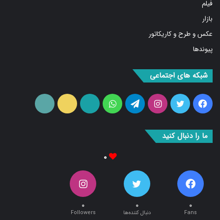
فیلم
بازار
عکس و طرح و کاریکاتور
پیوندها
شبکه های اجتماعی
فیس
توییتر
اینستاگرام
تلگرام
واتس
آپارات
ایتا
RSS
بوک
آپ
ما را دنبال کنید
۰
۰
۰
۰
Fans
دنبال کننده‌ها
Followers