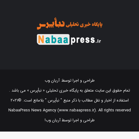
طراحی و اجرا توسط:
آریان وب
تمام حقوق این سایت متعلق به پایگاه خبری تحلیلی « نبأپرس » می باشد .
استفاده از اخبار و نقل مطالب با ذکر منبع "‌ نبأپرس " بلامانع است. ©2021
NabaaPress News Agency (www.nabaapress.ir). All rights reserved
طراحی و اجرا توسط آریان وب!