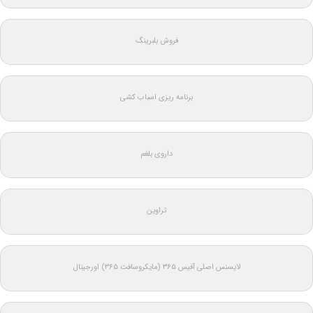
فروش بلبرینگ
برنامه ریزی اسباب کشی
داروی بلغم
تراوین
لایسنس اصلی آفیس ۳۶۵ (مایکروسافت ۳۶۵) اورجینال