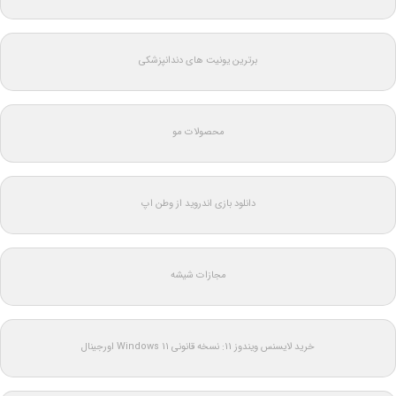
برترین یونیت های دندانپزشکی
محصولات مو
دانلود بازی اندروید از وطن اپ
مجازات شیشه
خرید لایسنس ویندوز 11: نسخه قانونی Windows 11 اورجینال