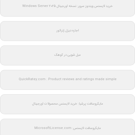
خرید لایسنس ویندوز سرور: نسخه اورجینال Windows Server 2025
اجاره دیزل ژنراتور
مبل شویی در کوهک
QuickRatey.com : Product reviews and ratings made simple
مایکروسافت پرشیا: خرید لایسنس محصولات اورجینال
مایکروسافت لایسنس: MicrosoftLicense.com