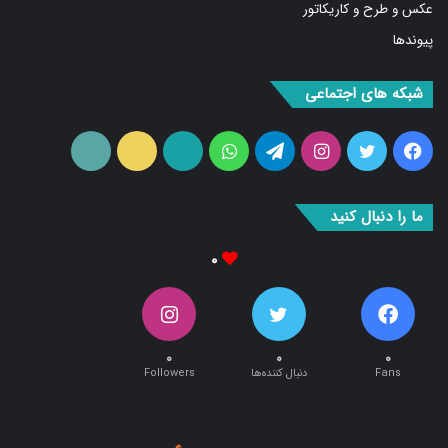
پیوندها
شبکه های اجتماعی
فیس
توییتر
اینستاگرام
تلگرام
واتس
آپارات
ایتا
RSS
بوک
آپ
ما را دنبال کنید
۰
۰
۰
۰
Fans
دنبال کننده‌ها
Followers