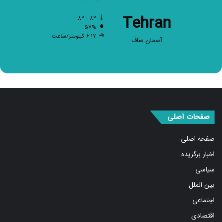
Tehran
۸º - ۸º
۵۷%
۶.۱۷ کیلومتر/ساعت
آسمان صاف
صفحات اصلی
صفحه اصلی
اخبار برگزیده
سیاسی
بین الملل
اجتماعی
اقتصادی
ورزشی