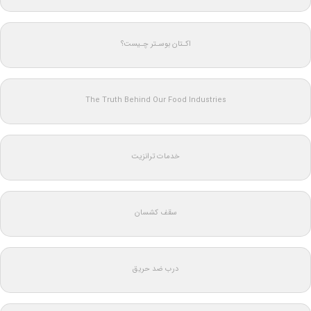
اکـتان بوسـتر چـیست؟
The Truth Behind Our Food Industries
خدمات ترانزیت
سقف کشسان
درب ضد حریق