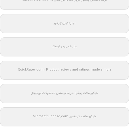
اجاره دیزل ژنراتور
مبل شویی در کوهک
QuickRatey.com : Product reviews and ratings made simple
مایکروسافت پرشیا: خرید لایسنس محصولات اورجینال
مایکروسافت لایسنس: MicrosoftLicense.com