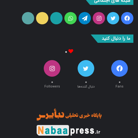
شبکه های اجتماعی
فیس
توییتر
اینستاگرام
تلگرام
واتس
آپارات
ایتا
RSS
بوک
آپ
ما را دنبال کنید
۰
۰
۰
۰
Fans
دنبال کننده‌ها
Followers