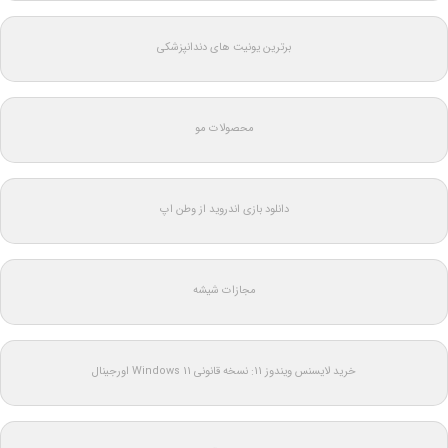
برترین یونیت های دندانپزشکی
محصولات مو
دانلود بازی اندروید از وطن اپ
مجازات شیشه
خرید لایسنس ویندوز 11: نسخه قانونی Windows 11 اورجینال