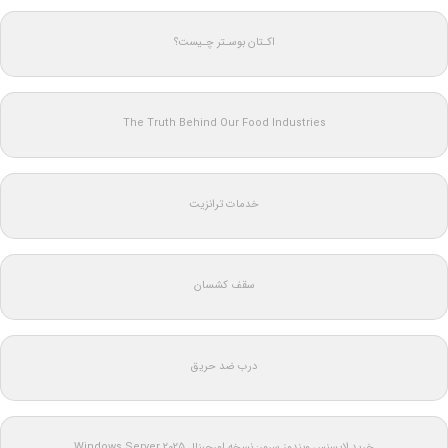
اکـتان بوسـتر چـیست؟
The Truth Behind Our Food Industries
خدمات ترانزیت
سقف کشسان
درب ضد حریق
خرید لایسنس ویندوز سرور: نسخه اورجینال Windows Server 2025