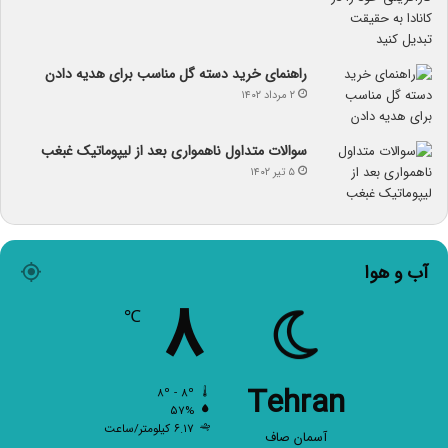
راهنمای خرید دسته گل مناسب برای هدیه دادن
۲ مرداد ۱۴۰۲
سوالات متداول ناهمواری بعد از لیپوماتیک غبغب
۵ تیر ۱۴۰۲
آب و هوا
۸
℃
Tehran
۸º - ۸º
۵۷%
۶.۱۷ کیلومتر/ساعت
آسمان صاف