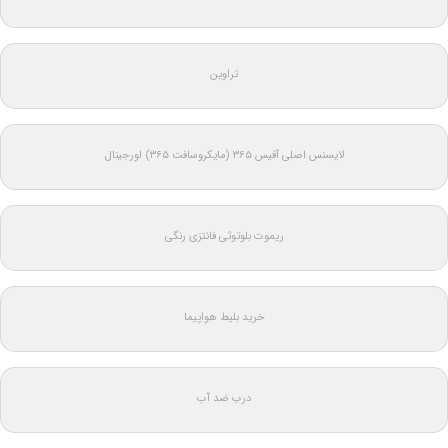
تراوین
لایسنس اصلی آفیس ۳۶۵ (مایکروسافت ۳۶۵) اورجینال
ریموت بلوتوثی فانتزی رنگی
خرید بلیط هواپیما
درب ضد آب