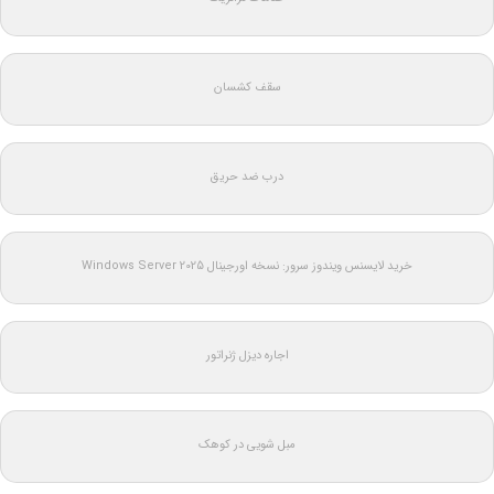
سقف کشسان
درب ضد حریق
خرید لایسنس ویندوز سرور: نسخه اورجینال Windows Server 2025
اجاره دیزل ژنراتور
مبل شویی در کوهک