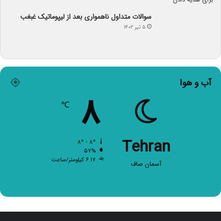
سوالات متداول ناهمواری بعد از لیپوماتیک غبغب
۵ تیر ۱۴۰۲
آب و هوا
۸
℃
Tehran
۸º - ۸º
۵۷%
۶.۱۷ کیلومتر/ساعت
آسمان صاف