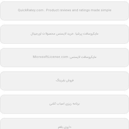
QuickRatey.com : Product reviews and ratings made simple
مایکروسافت پرشیا: خرید لایسنس محصولات اورجینال
مایکروسافت لایسنس: MicrosoftLicense.com
فروش بلبرینگ
برنامه ریزی اسباب کشی
داروی بلغم