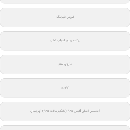
فروش بلبرینگ
برنامه ریزی اسباب کشی
داروی بلغم
تراوین
لایسنس اصلی آفیس ۳۶۵ (مایکروسافت ۳۶۵) اورجینال