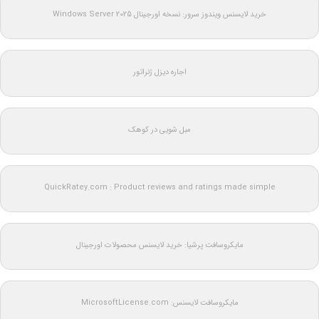
خرید لایسنس ویندوز سرور: نسخه اورجینال Windows Server 2025
اجاره دیزل ژنراتور
مبل شویی در کوهک
QuickRatey.com : Product reviews and ratings made simple
مایکروسافت پرشیا: خرید لایسنس محصولات اورجینال
مایکروسافت لایسنس: MicrosoftLicense.com