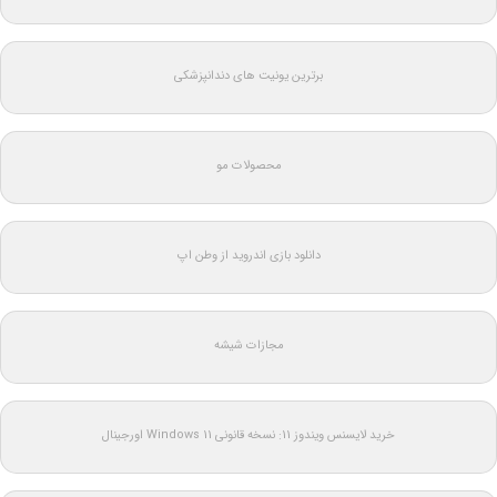
برترین یونیت های دندانپزشکی
محصولات مو
دانلود بازی اندروید از وطن اپ
مجازات شیشه
خرید لایسنس ویندوز 11: نسخه قانونی Windows 11 اورجینال