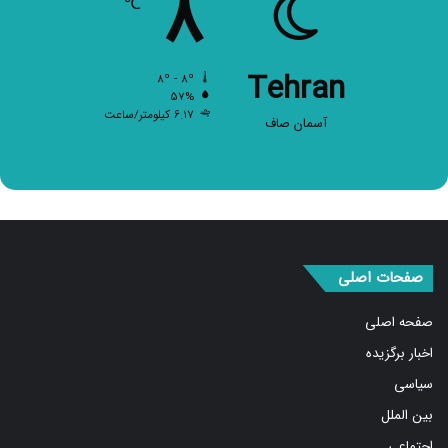
Tehran
۸º - ۸º
۵۷%
۶.۱۷ کیلومتر/ساعت
آسمان صاف
صفحات اصلی
صفحه اصلی
اخبار برگزیده
سیاسی
بین الملل
اجتماعی