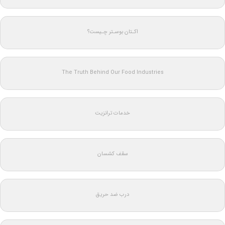
اکـتان بوسـتر چـیست؟
The Truth Behind Our Food Industries
خدمات ترانزیت
سقف کشسان
درب ضد حریق