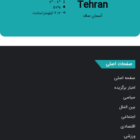
Tehran
۸º - ۸º
۵۷%
۶.۱۷ کیلومتر/ساعت
آسمان صاف
صفحات اصلی
صفحه اصلی
اخبار برگزیده
سیاسی
بین الملل
اجتماعی
اقتصادی
ورزشی