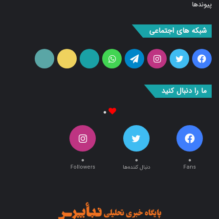
پیوندها
شبکه های اجتماعی
فیس
توییتر
اینستاگرام
تلگرام
واتس
آپارات
ایتا
RSS
بوک
آپ
ما را دنبال کنید
۰
۰
۰
۰
Fans
دنبال کننده‌ها
Followers