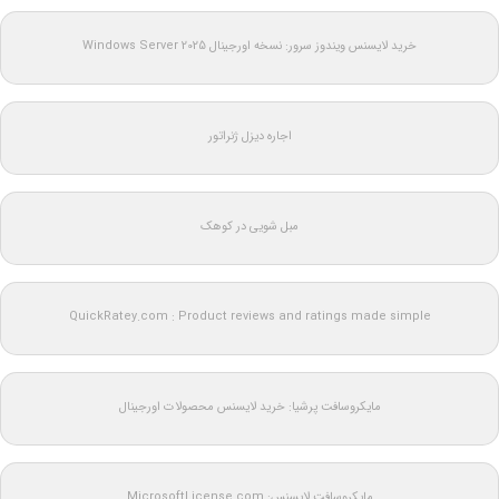
خرید لایسنس ویندوز سرور: نسخه اورجینال Windows Server 2025
اجاره دیزل ژنراتور
مبل شویی در کوهک
QuickRatey.com : Product reviews and ratings made simple
مایکروسافت پرشیا: خرید لایسنس محصولات اورجینال
مایکروسافت لایسنس: MicrosoftLicense.com