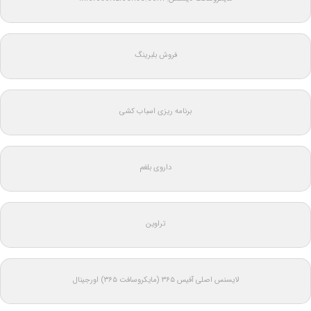
فروش بلبرینگ
برنامه ریزی اسباب کشی
داروی بلغم
تراوین
لایسنس اصلی آفیس ۳۶۵ (مایکروسافت ۳۶۵) اورجینال