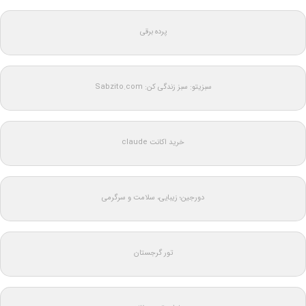
پرده برقی
سبزیتو: سبز زندگی کن: Sabzito.com
خرید اکانت claude
دورجین؛ زیبایی، سلامت و سرگرمی
تور گرجستان