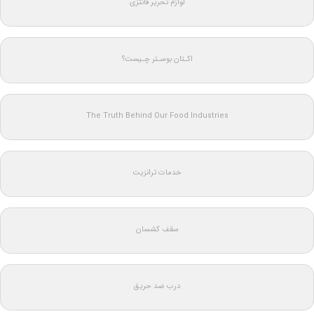
لوازم تحریر فانتزی
اکـتان بوسـتر چـیست؟
The Truth Behind Our Food Industries
خدمات ترانزیت
سقف کشسان
درب ضد حریق