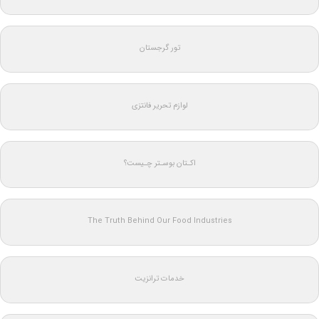
تور گرجستان
لوازم تحریر فانتزی
اکـتان بوسـتر چـیست؟
The Truth Behind Our Food Industries
خدمات ترانزیت