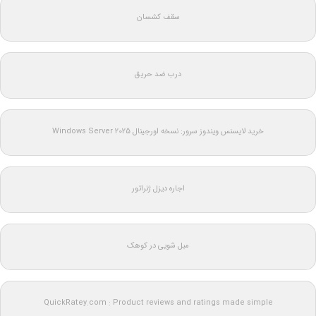
سقف کشسان
درب ضد حریق
خرید لایسنس ویندوز سرور: نسخه اورجینال Windows Server 2025
اجاره دیزل ژنراتور
مبل شویی در کوهک
QuickRatey.com : Product reviews and ratings made simple