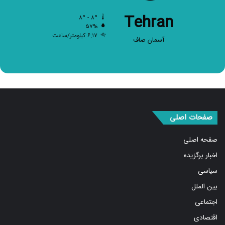
۸
Tehran
۸º - ۸º
۵۷%
۶.۱۷ کیلومتر/ساعت
آسمان صاف
صفحات اصلی
صفحه اصلی
اخبار برگزیده
سیاسی
بین الملل
اجتماعی