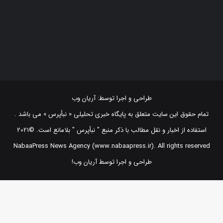
طراحی و اجرا توسط:
آریان وب
تمام حقوق این سایت متعلق به پایگاه خبری تحلیلی « نبأپرس » می باشد .
استفاده از اخبار و نقل مطالب با ذکر منبع "‌ نبأپرس " بلامانع است. ©2021
NabaaPress News Agency (www.nabaapress.ir). All rights reserved
طراحی و اجرا توسط آریان وب!