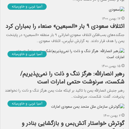
آسیا غربی و خاورمیانه
۱۷ بهمن ۱۴۰۰
ائتلاف سعودی ۹ بار «السبعین» صنعاء را بمباران کرد
جنگنده‌های بمب‌افکن ائتلاف سعودی-اماراتی ۹ بار منطقه «السبعین» در پایتخت
یمن را هدف قرار دادند. به گزارش نبأپرس، ائتلاف سعودی…
آسیا غربی و خاورمیانه
۱۵ بهمن ۱۴۰۰
رهبر انصارالله: هرگز ننگ و ذلت را نمی‌پذیریم/
شکست، سرنوشت حتمی امارات است
رهبر جنبش انصارالله یمن با تاکید بر اینکه ملت یمن هرگز ننگ و ذلت را نخواهند
پذیرفت، گفت: شکست، سرنوشت…
آسیا غربی و خاورمیانه
۲ بهمن ۱۴۰۰
گوترش خواستار آتش‌بس و بازگشایی بنادر و