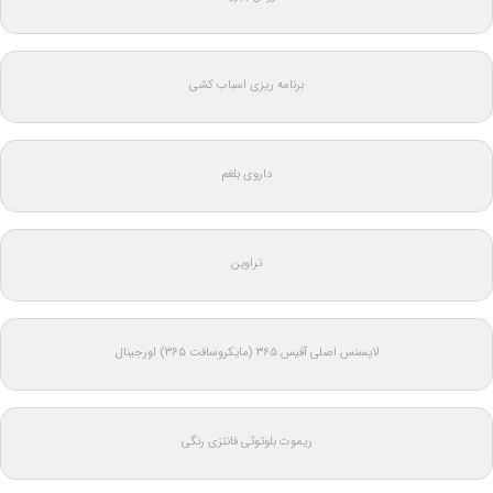
برنامه ریزی اسباب کشی
داروی بلغم
تراوین
لایسنس اصلی آفیس ۳۶۵ (مایکروسافت ۳۶۵) اورجینال
ریموت بلوتوثی فانتزی رنگی