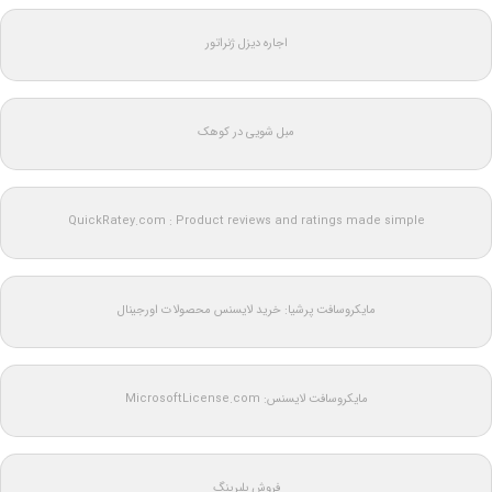
اجاره دیزل ژنراتور
مبل شویی در کوهک
QuickRatey.com : Product reviews and ratings made simple
مایکروسافت پرشیا: خرید لایسنس محصولات اورجینال
مایکروسافت لایسنس: MicrosoftLicense.com
فروش بلبرینگ