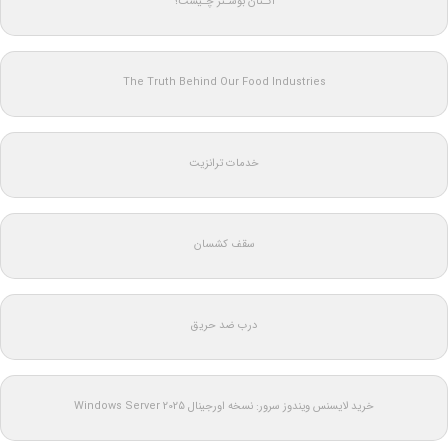
اکـتان بوسـتر چـیست؟
The Truth Behind Our Food Industries
خدمات ترانزیت
سقف کشسان
درب ضد حریق
خرید لایسنس ویندوز سرور: نسخه اورجینال Windows Server 2025