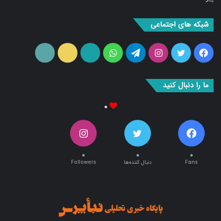
شبکه های اجتماعی
فیس
توییتر
اینستاگرام
تلگرام
واتس
آپارات
ایتا
RSS
بوک
آپ
ما را دنبال کنید
۰
۰
۰
۰
Fans
دنبال کننده‌ها
Followers