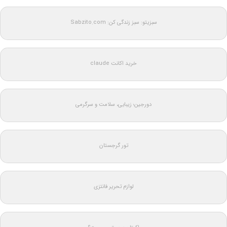
سبزیتو: سبز زندگی کن: Sabzito.com
خرید اکانت claude
دورجین؛ زیبایی، سلامت و سرگرمی
تور گرجستان
لوازم تحریر فانتزی