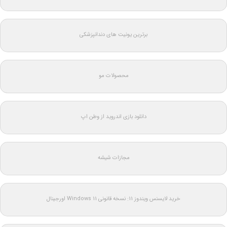
برترین یونیت های دندانپزشکی
محصولات مو
دانلود بازی اندروید از وطن اپ
مجازات شیشه
خرید لایسنس ویندوز 11: نسخه قانونی Windows 11 اورجینال