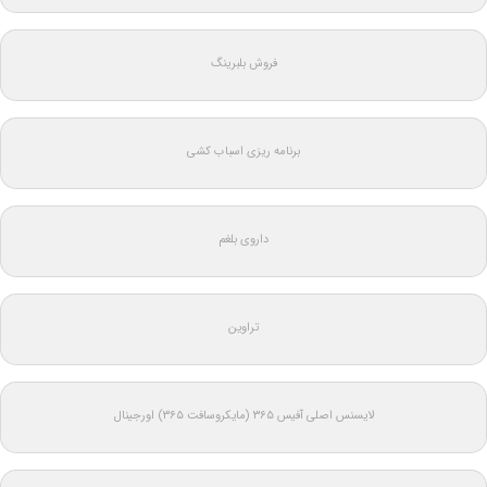
فروش بلبرینگ
برنامه ریزی اسباب کشی
داروی بلغم
تراوین
لایسنس اصلی آفیس ۳۶۵ (مایکروسافت ۳۶۵) اورجینال