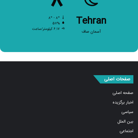
۸
Tehran
۸º - ۸º
۵۷%
۶.۱۷ کیلومتر/ساعت
آسمان صاف
صفحات اصلی
صفحه اصلی
اخبار برگزیده
سیاسی
بین الملل
اجتماعی