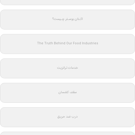
اکـتان بوسـتر چـیست؟
The Truth Behind Our Food Industries
خدمات ترانزیت
سقف کشسان
درب ضد حریق