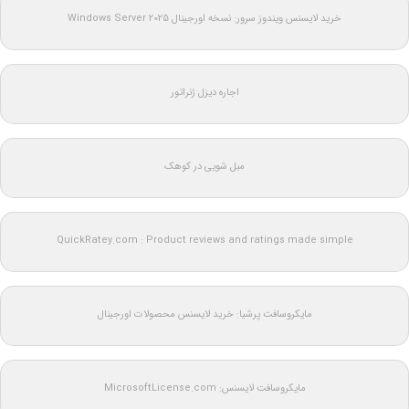
خرید لایسنس ویندوز سرور: نسخه اورجینال Windows Server 2025
اجاره دیزل ژنراتور
مبل شویی در کوهک
QuickRatey.com : Product reviews and ratings made simple
مایکروسافت پرشیا: خرید لایسنس محصولات اورجینال
مایکروسافت لایسنس: MicrosoftLicense.com