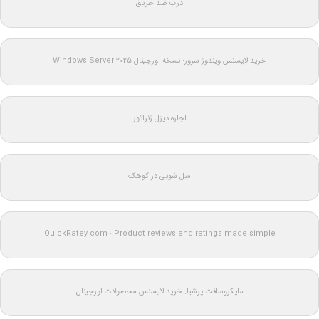
درب ضد حریق
خرید لایسنس ویندوز سرور: نسخه اورجینال Windows Server 2025
اجاره دیزل ژنراتور
مبل شویی در کوهک
QuickRatey.com : Product reviews and ratings made simple
مایکروسافت پرشیا: خرید لایسنس محصولات اورجینال