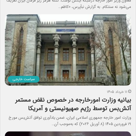
معاون وزیر امور خارجه درشبکه ایکس نوشت: تنگه هرمز زیر فرمان ایران تعریف
می‌شود نه سنتکام. به گزارش نبأپرس، «کاظم…
سیاست خارجی
۱۱ خرداد ۱۴۰۵
بیانیه وزارت امورخارجه در خصوص نقض مستمر
آتش‌بس توسط رژیم صهیونیستی و آمریکا
وزارت امور خارجه جمهوری اسلامی ایران، ضمن یادآوری توافق آتش‌بس مورخ
۱۹ فروردین ۱۴۰۵ (۸ آوریل ۲۰۲۶) که به‌موجب آن…