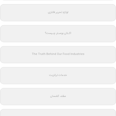
لوازم تحریر فانتزی
اکـتان بوسـتر چـیست؟
The Truth Behind Our Food Industries
خدمات ترانزیت
سقف کشسان