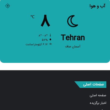
آب و هوا
۸
℃
Tehran
۸º - ۸º
۵۷%
۶.۱۷ کیلومتر/ساعت
آسمان صاف
صفحات اصلی
صفحه اصلی
اخبار برگزیده
سیاسی