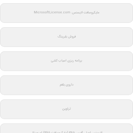
مایکروسافت لایسنس: MicrosoftLicense.com
فروش بلبرینگ
برنامه ریزی اسباب کشی
داروی بلغم
تراوین
لایسنس اصلی آفیس ۳۶۵ (مایکروسافت ۳۶۵) اورجینال