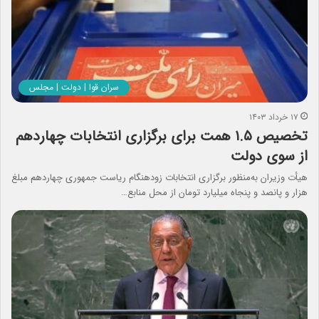
سران قوا | دولت | مجلس
۱۷ خرداد ۱۴۰۳
تخصیص ۱.۵ همت برای برگزاری انتخابات چهاردهم
از سوی دولت
هیأت وزیران به‌منظور برگزاری انتخابات زودهنگام ریاست جمهوری چهاردهم مبلغ
هزار و پانصد و پنجاه میلیارد تومان از محل منابع…