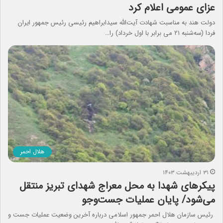
عزای عمومی اعلام کرد
دولت هند به مناسبت شهادت آیت‌الله سیدابراهیم رئیسی رئیس جمهور ایران
فردا (سه‌شنبه ۲۱ می برابر با اول خرداد) را…
هلال احمر
۳۱ اردیبهشت ۱۴۰۳
پیکرهای شهدا به محل معراج شهدای تبریز منتقل
می‌شود/ پایان عملیات جست‎‌وجو
رئیس سازمان هلال احمر جمهور اسلامی درباره آخرین وضعیت عملیات جست و