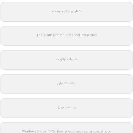
اکـتان بوسـتر چـیست؟
The Truth Behind Our Food Industries
خدمات ترانزیت
سقف کشسان
درب ضد حریق
خرید لایسنس ویندوز سرور: نسخه اورجینال Windows Server 2025