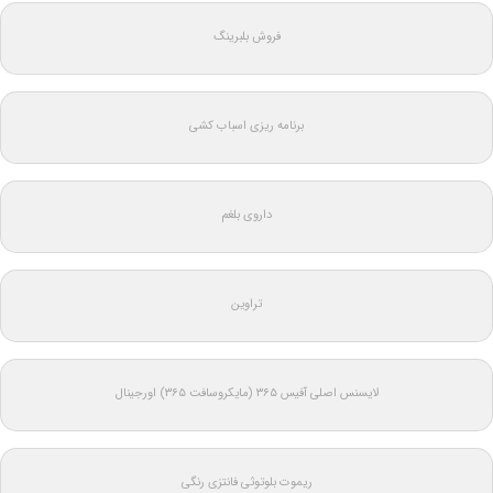
فروش بلبرینگ
برنامه ریزی اسباب کشی
داروی بلغم
تراوین
لایسنس اصلی آفیس ۳۶۵ (مایکروسافت ۳۶۵) اورجینال
ریموت بلوتوثی فانتزی رنگی