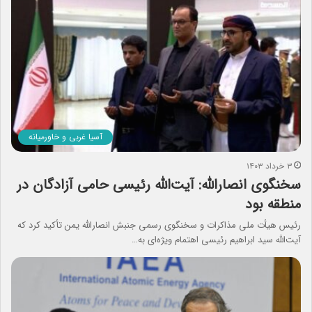
آسیا غربی و خاورمیانه
۳ خرداد ۱۴۰۳
سخنگوی انصارالله: آیت‌الله رئیسی حامی آزادگان در
منطقه بود
رئیس هیأت ملی مذاکرات و سخنگوی رسمی جنبش انصارالله یمن تأکید کرد که
آیت‌الله سید ابراهیم رئیسی اهتمام ویژه‌ای به…