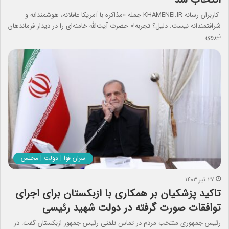
کاربران رسانه KHAMENEI.IR جمله‌ «مذاکره با آمریکا عاقلانه، هوشمندانه و
شرافتمندانه نیست. دلیل؟ تجربه!» حضرت آیت‌الله خامنه‌ای را در دیدار فرماندهان
نیروی…
سران قوا | دولت | مجلس
۲۷ تیر ۱۴۰۳
تاکید پزشکیان بر همکاری با ازبکستان برای اجرای
توافقات صورت گرفته در دولت شهید رئیسی
رئیس جمهوری منتخب مردم در تماس تلفنی رئیس جمهور ازبکستان گفت: در