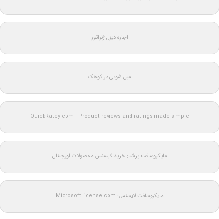
اجاره دیزل ژنراتور
مبل شویی در کوهک
QuickRatey.com : Product reviews and ratings made simple
مایکروسافت پرشیا: خرید لایسنس محصولات اورجینال
مایکروسافت لایسنس: MicrosoftLicense.com