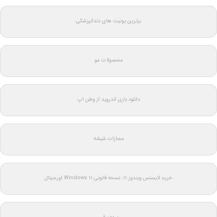
برترین یونیت های دندانپزشکی
محصولات مو
دانلود بازی اندروید از وطن اپ
مجازات شیشه
خرید لایسنس ویندوز 11: نسخه قانونی Windows 11 اورجینال