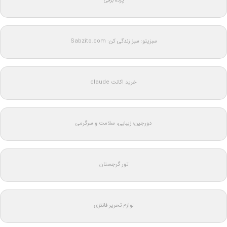
پرده برقی
سبزیتو: سبز زندگی کن: Sabzito.com
خرید اکانت claude
دورجین؛ زیبایی، سلامت و سرگرمی
تور گرجستان
لوازم تحریر فانتزی