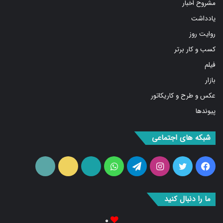
مشروح اخبار
یادداشت
روایت روز
کسب و کار برتر
فیلم
بازار
عکس و طرح و کاریکاتور
پیوندها
شبکه های اجتماعی
فیس
توییتر
اینستاگرام
تلگرام
واتس
آپارات
ایتا
RSS
بوک
آپ
ما را دنبال کنید
۰