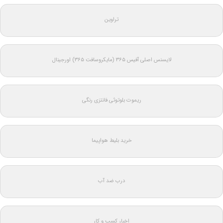
تراوین
لایسنس اصلی آفیس ۳۶۵ (مایکروسافت ۳۶۵) اورجینال
ریموت بلوتوثی فانتزی رنگی
خرید بلیط هواپیما
درب ضد آب
اخبار کسب و کار