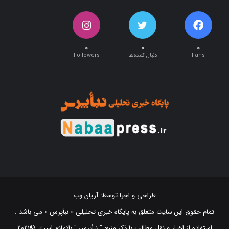
۰
۰
۰
Fans
دنبال کننده‌ها
Followers
طراحی و اجرا توسط:
آریان وب
تمام حقوق این سایت متعلق به پایگاه خبری تحلیلی « نبأپرس » می باشد .
استفاده از اخبار و نقل مطالب با ذکر منبع "‌ نبأپرس " بلامانع است. ©2021