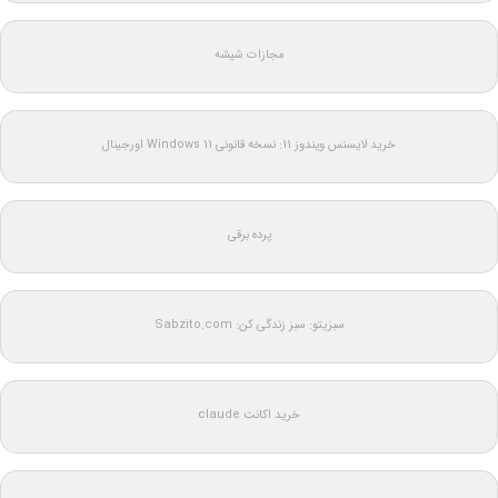
مجازات شیشه
خرید لایسنس ویندوز 11: نسخه قانونی Windows 11 اورجینال
پرده برقی
سبزیتو: سبز زندگی کن: Sabzito.com
خرید اکانت claude