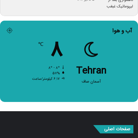
آب و هوا
۸
℃
Tehran
۸º - ۸º
۵۷%
۶.۱۷ کیلومتر/ساعت
آسمان صاف
صفحات اصلی