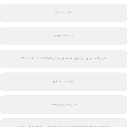
سقف کشسان
درب ضد حریق
خرید لایسنس ویندوز سرور: نسخه اورجینال Windows Server 2025
اجاره دیزل ژنراتور
مبل شویی در کوهک