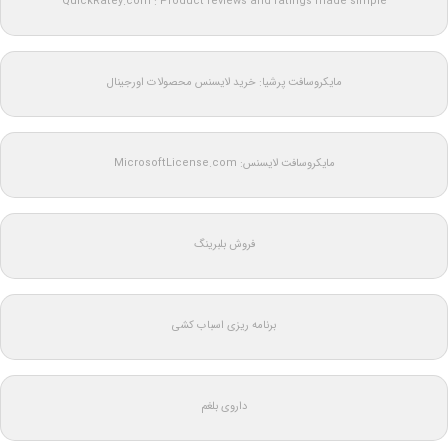
QuickRatey.com : Product reviews and ratings made simple
مایکروسافت پرشیا: خرید لایسنس محصولات اورجینال
مایکروسافت لایسنس: MicrosoftLicense.com
فروش بلبرینگ
برنامه ریزی اسباب کشی
داروی بلغم