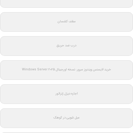
سقف کشسان
درب ضد حریق
خرید لایسنس ویندوز سرور: نسخه اورجینال Windows Server 2025
اجاره دیزل ژنراتور
مبل شویی در کوهک