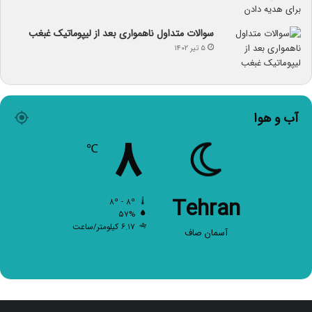
سوالات متداول ناهمواری بعد از لیپوماتیک غبغب
۵ تیر ۱۴۰۲
آب و هوا
۸
℃
Tehran
۸º - ۸º
۵۷%
۶.۱۷ کیلومتر/ساعت
آسمان صاف