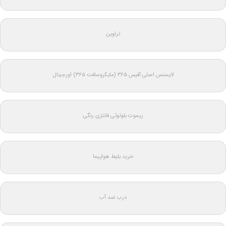
تراوین
لایسنس اصلی آفیس ۳۶۵ (مایکروسافت ۳۶۵) اورجینال
ریموت بلوتوثی فانتزی رنگی
خرید بلیط هواپیما
درب ضد آب