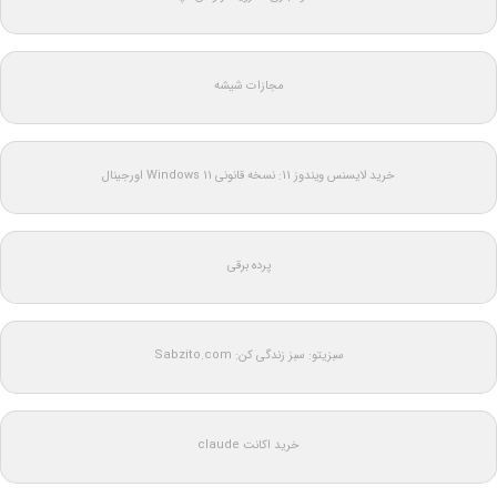
مجازات شیشه
خرید لایسنس ویندوز 11: نسخه قانونی Windows 11 اورجینال
پرده برقی
سبزیتو: سبز زندگی کن: Sabzito.com
خرید اکانت claude