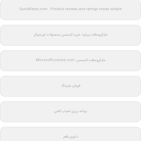
QuickRatey.com : Product reviews and ratings made simple
مایکروسافت پرشیا: خرید لایسنس محصولات اورجینال
مایکروسافت لایسنس: MicrosoftLicense.com
فروش بلبرینگ
برنامه ریزی اسباب کشی
داروی بلغم