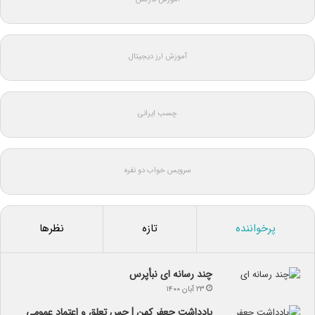
آموزش ارز دیجیتال
چسب ایرانی
سرویس خواب دو نفره
پرخواننده
تازه
نظرها
چند رسانه ای نبأپرس
۲۳ آبان ۱۴۰۰
یادداشت جعفر کهن | حس تعلق و اعتماد عمومی