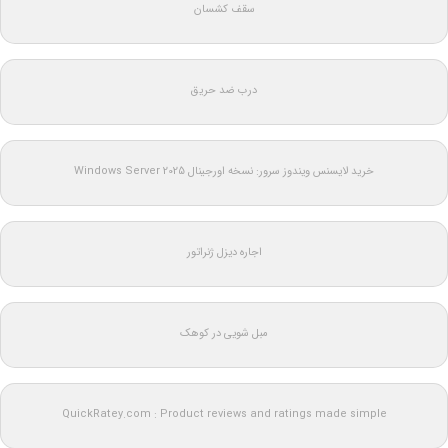
سقف کشسان
درب ضد حریق
خرید لایسنس ویندوز سرور: نسخه اورجینال Windows Server 2025
اجاره دیزل ژنراتور
مبل شویی در کوهک
QuickRatey.com : Product reviews and ratings made simple