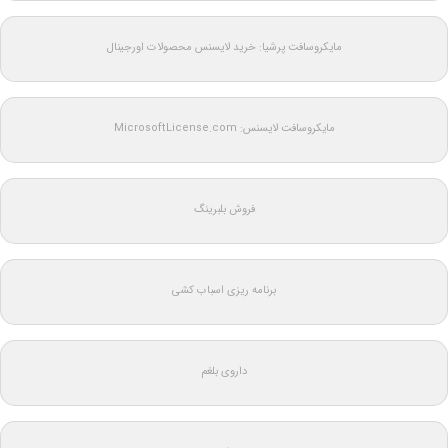
مایکروسافت پرشیا: خرید لایسنس محصولات اورجینال
مایکروسافت لایسنس: MicrosoftLicense.com
فروش بلبرینگ
برنامه ریزی اسباب کشی
داروی بلغم