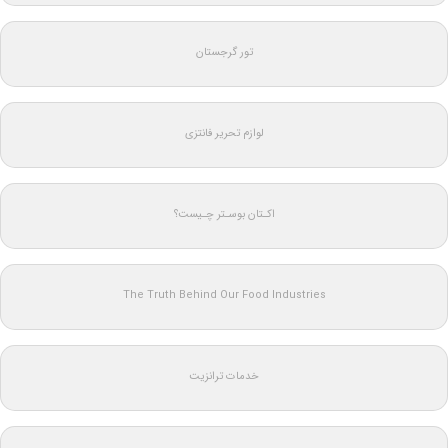
تور گرجستان
لوازم تحریر فانتزی
اکـتان بوسـتر چـیست؟
The Truth Behind Our Food Industries
خدمات ترانزیت