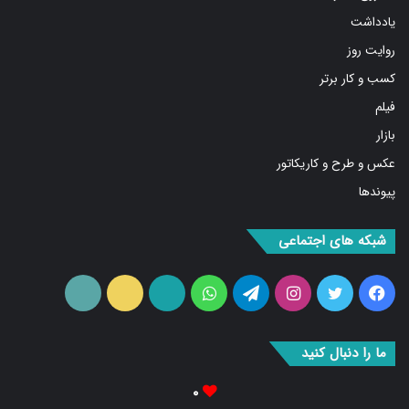
یادداشت
روایت روز
کسب و کار برتر
فیلم
بازار
عکس و طرح و کاریکاتور
پیوندها
شبکه های اجتماعی
فیس
توییتر
اینستاگرام
تلگرام
واتس
آپارات
ایتا
RSS
بوک
آپ
ما را دنبال کنید
۰