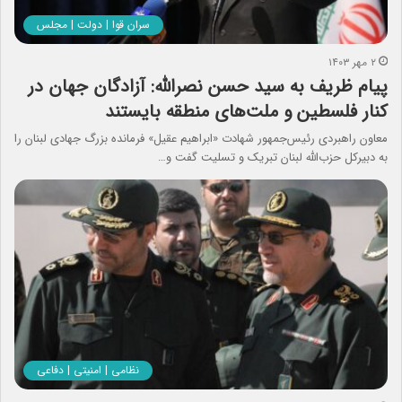
سران قوا | دولت | مجلس
۲ مهر ۱۴۰۳
پیام ظریف به سید حسن نصرالله: آزادگان جهان در
کنار فلسطین و ملت‌های منطقه بایستند
معاون راهبردی رئیس‌جمهور شهادت «ابراهیم عقیل» فرمانده بزرگ جهادی لبنان را
به دبیرکل حزب‌الله لبنان تبریک و تسلیت گفت و…
نظامی | امنیتی | دفاعی