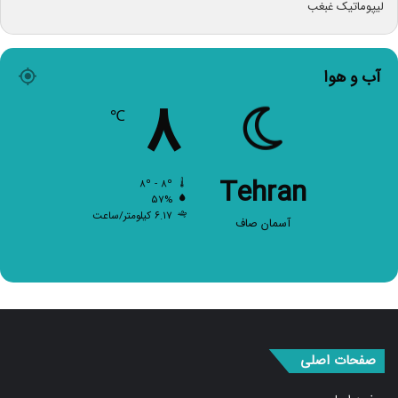
آب و هوا
۸
℃
Tehran
۸º - ۸º
۵۷%
۶.۱۷ کیلومتر/ساعت
آسمان صاف
صفحات اصلی