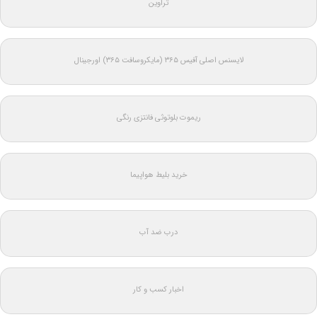
تراوین
لایسنس اصلی آفیس ۳۶۵ (مایکروسافت ۳۶۵) اورجینال
ریموت بلوتوثی فانتزی رنگی
خرید بلیط هواپیما
درب ضد آب
اخبار کسب و کار