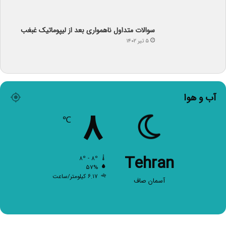
سوالات متداول ناهمواری بعد از لیپوماتیک غبغب
۵ تیر ۱۴۰۲
آب و هوا
۸
℃
Tehran
۸º - ۸º
۵۷%
۶.۱۷ کیلومتر/ساعت
آسمان صاف