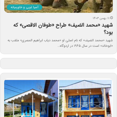
آسیا غربی و خاورمیانه
۱۱ بهمن ۱۴۰۳
شهید «محمد الضیف» طراح «طوفان الاقصی» که
بود؟
شهید «محمد الضیف» که نام اصلی او «محمد دیاب ابراهیم المصری» ملقب به
«ابوخالد» است در سال ۱۹۶۵ در اردوگاه…