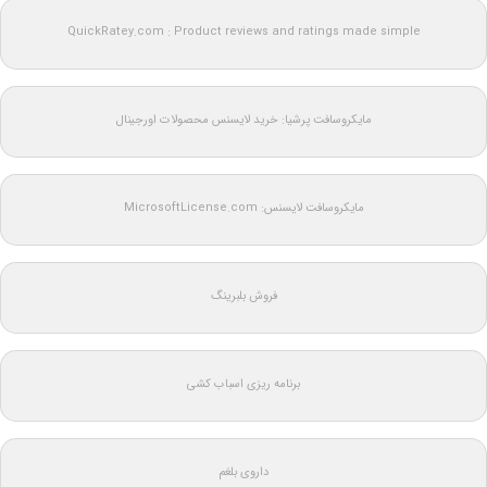
QuickRatey.com : Product reviews and ratings made simple
مایکروسافت پرشیا: خرید لایسنس محصولات اورجینال
مایکروسافت لایسنس: MicrosoftLicense.com
فروش بلبرینگ
برنامه ریزی اسباب کشی
داروی بلغم