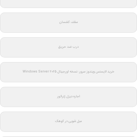
سقف کشسان
درب ضد حریق
خرید لایسنس ویندوز سرور: نسخه اورجینال Windows Server 2025
اجاره دیزل ژنراتور
مبل شویی در کوهک