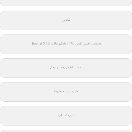
تراوین
لایسنس اصلی آفیس ۳۶۵ (مایکروسافت ۳۶۵) اورجینال
ریموت بلوتوثی فانتزی رنگی
خرید بلیط هواپیما
درب ضد آب