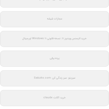
مجازات شیشه
خرید لایسنس ویندوز 11: نسخه قانونی Windows 11 اورجینال
پرده برقی
سبزیتو: سبز زندگی کن: Sabzito.com
خرید اکانت claude