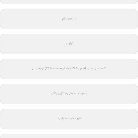
داروی بلغم
تراوین
لایسنس اصلی آفیس ۳۶۵ (مایکروسافت ۳۶۵) اورجینال
ریموت بلوتوثی فانتزی رنگی
خرید بلیط هواپیما