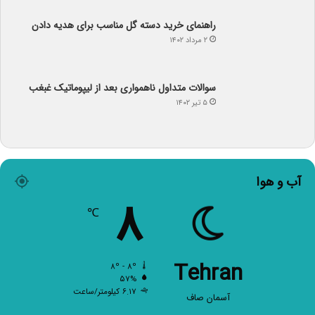
راهنمای خرید دسته گل مناسب برای هدیه دادن
۲ مرداد ۱۴۰۲
سوالات متداول ناهمواری بعد از لیپوماتیک غبغب
۵ تیر ۱۴۰۲
آب و هوا
۸
℃
Tehran
۸º - ۸º
۵۷%
۶.۱۷ کیلومتر/ساعت
آسمان صاف