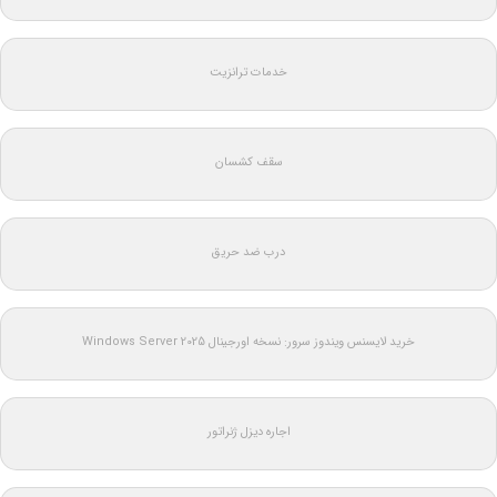
خدمات ترانزیت
سقف کشسان
درب ضد حریق
خرید لایسنس ویندوز سرور: نسخه اورجینال Windows Server 2025
اجاره دیزل ژنراتور