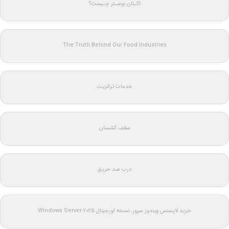
اکـتان بوسـتر چـیست؟
The Truth Behind Our Food Industries
خدمات ترانزیت
سقف کشسان
درب ضد حریق
خرید لایسنس ویندوز سرور: نسخه اورجینال Windows Server 2025