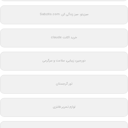
سبزیتو: سبز زندگی کن: Sabzito.com
خرید اکانت claude
دورجین؛ زیبایی، سلامت و سرگرمی
تور گرجستان
لوازم تحریر فانتزی