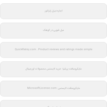
اجاره دیزل ژنراتور
مبل شویی در کوهک
QuickRatey.com : Product reviews and ratings made simple
مایکروسافت پرشیا: خرید لایسنس محصولات اورجینال
مایکروسافت لایسنس: MicrosoftLicense.com