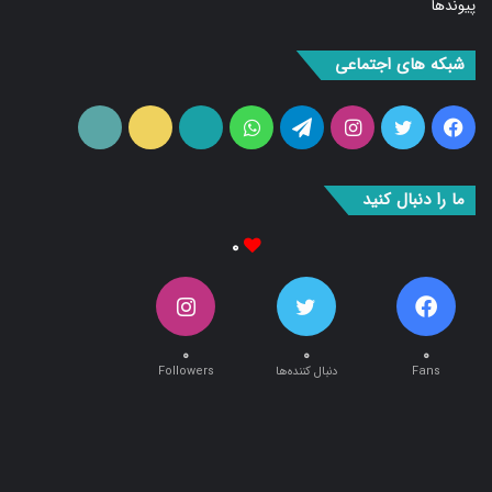
شبکه های اجتماعی
فیس
توییتر
اینستاگرام
تلگرام
واتس
آپارات
ایتا
RSS
بوک
آپ
ما را دنبال کنید
۰
۰
۰
۰
Fans
دنبال کننده‌ها
Followers