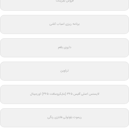
فروش بلبرینگ
برنامه ریزی اسباب کشی
داروی بلغم
تراوین
لایسنس اصلی آفیس ۳۶۵ (مایکروسافت ۳۶۵) اورجینال
ریموت بلوتوثی فانتزی رنگی