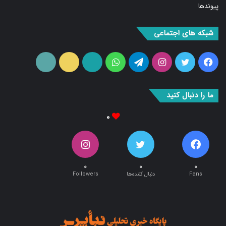
شبکه های اجتماعی
فیس
توییتر
اینستاگرام
تلگرام
واتس
آپارات
ایتا
RSS
بوک
آپ
ما را دنبال کنید
۰
۰
۰
۰
Fans
دنبال کننده‌ها
Followers