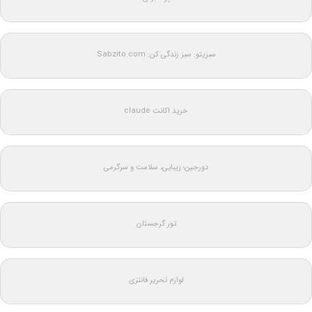
سبزیتو: سبز زندگی کن: Sabzito.com
خرید اکانت claude
دورجین؛ زیبایی، سلامت و سرگرمی
تور گرجستان
لوازم تحریر فانتزی