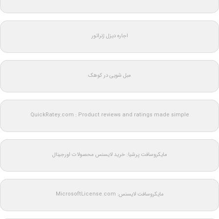
اجاره دیزل ژنراتور
مبل شویی در کوهک
QuickRatey.com : Product reviews and ratings made simple
مایکروسافت پرشیا: خرید لایسنس محصولات اورجینال
مایکروسافت لایسنس: MicrosoftLicense.com