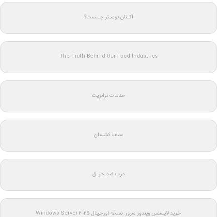
اکـتان بوسـتر چـیست؟
The Truth Behind Our Food Industries
خدمات ترانزیت
سقف کشسان
درب ضد حریق
خرید لایسنس ویندوز سرور: نسخه اورجینال Windows Server 2025