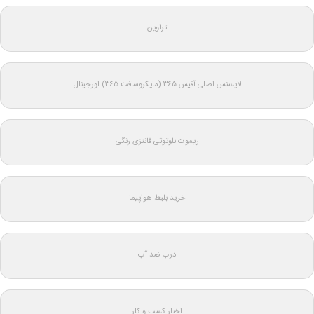
تراوین
لایسنس اصلی آفیس ۳۶۵ (مایکروسافت ۳۶۵) اورجینال
ریموت بلوتوثی فانتزی رنگی
خرید بلیط هواپیما
درب ضد آب
اخبار کسب و کار