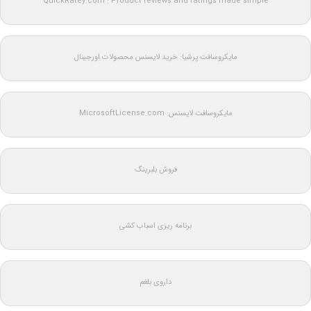
QuickRatey.com : Product reviews and ratings made simple
مایکروسافت پرشیا: خرید لایسنس محصولات اورجینال
مایکروسافت لایسنس: MicrosoftLicense.com
فروش بلبرینگ
برنامه ریزی اسباب کشی
داروی بلغم