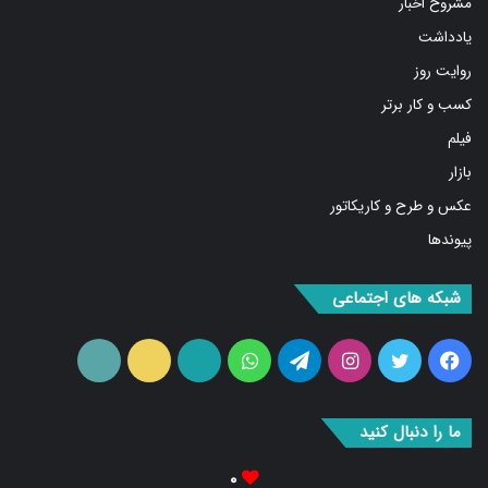
مشروح اخبار
یادداشت
روایت روز
کسب و کار برتر
فیلم
بازار
عکس و طرح و کاریکاتور
پیوندها
شبکه های اجتماعی
فیس
توییتر
اینستاگرام
تلگرام
واتس
آپارات
ایتا
RSS
بوک
آپ
ما را دنبال کنید
۰