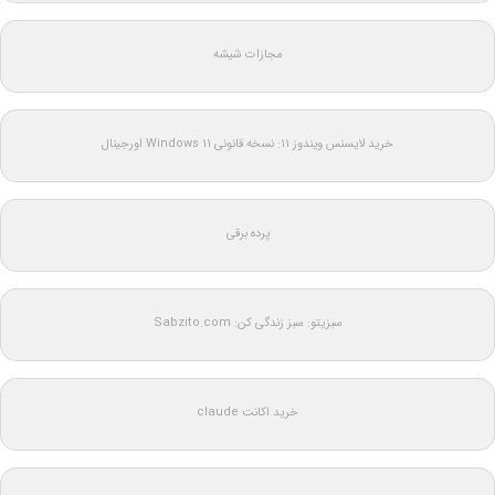
مجازات شیشه
خرید لایسنس ویندوز 11: نسخه قانونی Windows 11 اورجینال
پرده برقی
سبزیتو: سبز زندگی کن: Sabzito.com
خرید اکانت claude