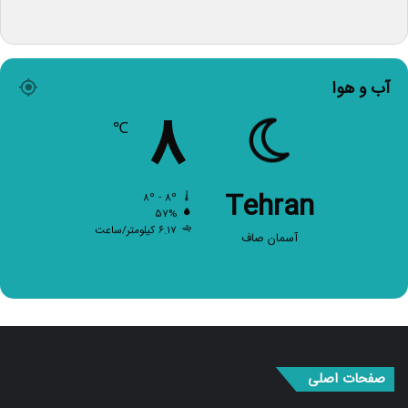
آب و هوا
۸
℃
Tehran
۸º - ۸º
۵۷%
۶.۱۷ کیلومتر/ساعت
آسمان صاف
صفحات اصلی