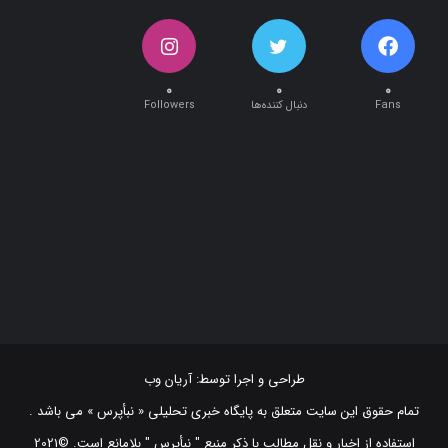
۰
۰
۰
Fans
دنبال کننده‌ها
Followers
طراحی و اجرا توسط:
آریان وب
تمام حقوق این سایت متعلق به پایگاه خبری تحلیلی « نبأپرس » می باشد .
استفاده از اخبار و نقل مطالب با ذکر منبع "‌ نبأپرس " بلامانع است. ©2021