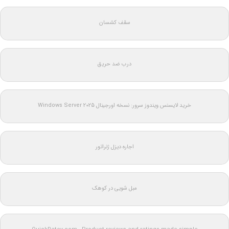
سقف کشسان
درب ضد حریق
خرید لایسنس ویندوز سرور: نسخه اورجینال Windows Server 2025
اجاره دیزل ژنراتور
مبل شویی در کوهک