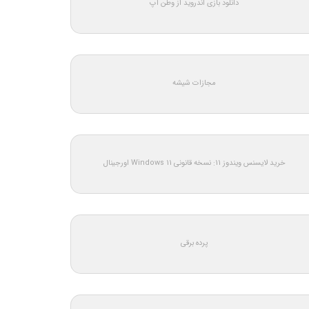
دانلود بازی اندروید از وطن اپ
مجازات شیشه
خرید لایسنس ویندوز 11: نسخه قانونی Windows 11 اورجینال
پرده برقی