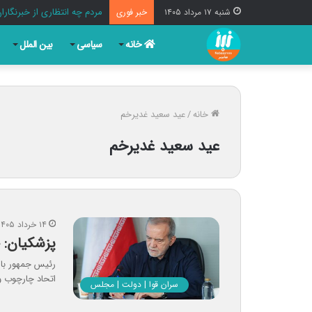
مردم چه انتظاری از خبرنگارا
شنبه ۱۷ مرداد ۱۴۰۵
خبر فوری
خانه
سیاسی
بین الملل
خانه
/
عید سعید غدیرخم
عید سعید غدیرخم
۱۴ خرداد ۱۴۰۵
پزشکیان: 
رئیس جمهور با 
اتحاد چارچوب و
سران قوا | دولت | مجلس