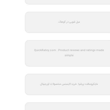
مبل شویی در کوهک
QuickRatey.com : Product reviews and ratings made
simple
مایکروسافت پرشیا: خرید لایسنس محصولات اورجینال