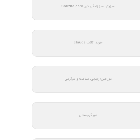
سبزیتو: سبز زندگی کن: Sabzito.com
خرید اکانت claude
دورجین؛ زیبایی، سلامت و سرگرمی
تور گرجستان