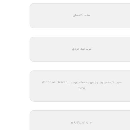
سقف کشسان
درب ضد حریق
خرید لایسنس ویندوز سرور: نسخه اورجینال Windows Server
2025
اجاره دیزل ژنراتور