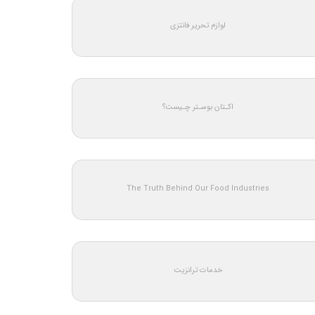
لوازم تحریر فانتزی
اکـتان بوسـتر چـیست؟
The Truth Behind Our Food Industries
خدمات ترانزیت