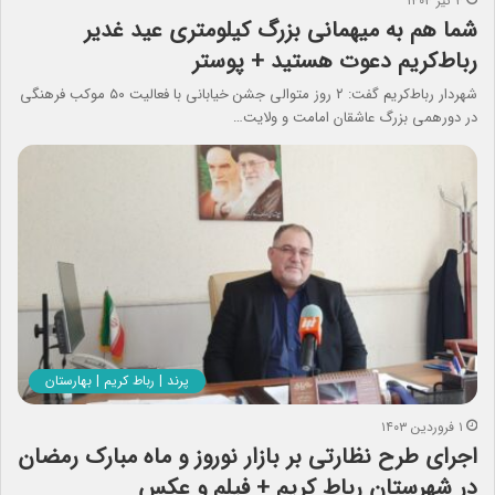
۳ تیر ۱۴۰۳
شما هم به میهمانی بزرگ کیلومتری عید غدیر
رباط‌کریم دعوت هستید + پوستر
شهردار رباط‌کریم گفت: ۲ روز متوالی جشن خیابانی با فعالیت ۵۰ موکب فرهنگی
در دورهمی بزرگ عاشقان امامت و ولایت…
پرند | رباط کریم | بهارستان
۱ فروردین ۱۴۰۳
اجرای طرح نظارتی بر بازار نوروز و ماه مبارک رمضان
در شهرستان رباط کریم + فیلم و عکس