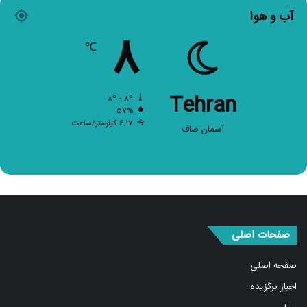
۸
Tehran
۸º - ۸º
۵۷%
۶.۱۷ کیلومتر/ساعت
آسمان صاف
صفحات اصلی
صفحه اصلی
اخبار برگزیده
سیاسی
بین الملل
اجتماعی