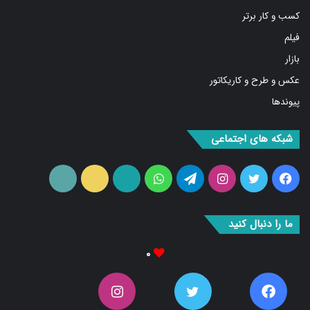
بازار
عکس و طرح و کاریکاتور
پیوندها
شبکه های اجتماعی
فیس
توییتر
اینستاگرام
تلگرام
واتس
آپارات
ایتا
RSS
بوک
آپ
ما را دنبال کنید
۰
۰
۰
۰
Fans
دنبال کننده‌ها
Followers