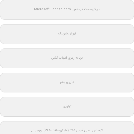
مایکروسافت لایسنس: MicrosoftLicense.com
فروش بلبرینگ
برنامه ریزی اسباب کشی
داروی بلغم
تراوین
لایسنس اصلی آفیس ۳۶۵ (مایکروسافت ۳۶۵) اورجینال