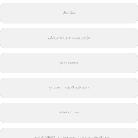
دیگ بخار
برترین یونیت های دندانپزشکی
محصولات مو
دانلود بازی اندروید از وطن اپ
مجازات شیشه
خرید لایسنس ویندوز 11: نسخه قانونی Windows 11 اورجینال