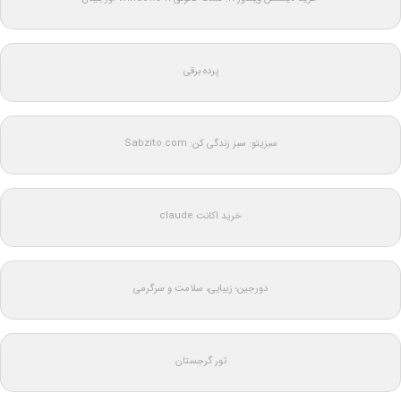
پرده برقی
سبزیتو: سبز زندگی کن: Sabzito.com
خرید اکانت claude
دورجین؛ زیبایی، سلامت و سرگرمی
تور گرجستان