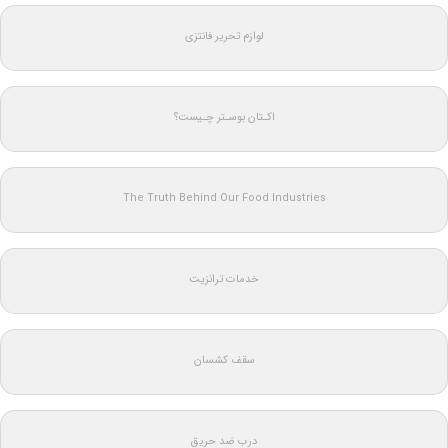
لوازم تحریر فانتزی
اکـتان بوسـتر چـیست؟
The Truth Behind Our Food Industries
خدمات ترانزیت
سقف کشسان
درب ضد حریق