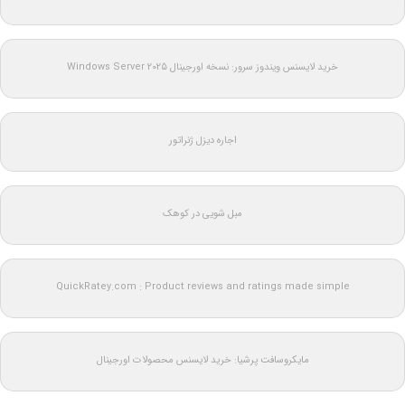
خرید لایسنس ویندوز سرور: نسخه اورجینال Windows Server 2025
اجاره دیزل ژنراتور
مبل شویی در کوهک
QuickRatey.com : Product reviews and ratings made simple
مایکروسافت پرشیا: خرید لایسنس محصولات اورجینال