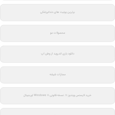
برترین یونیت های دندانپزشکی
محصولات مو
دانلود بازی اندروید از وطن اپ
مجازات شیشه
خرید لایسنس ویندوز 11: نسخه قانونی Windows 11 اورجینال