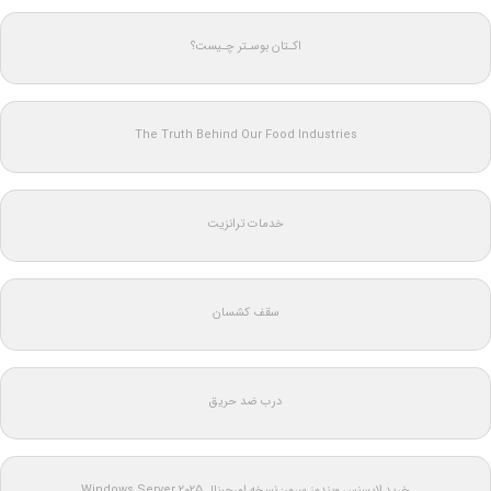
اکـتان بوسـتر چـیست؟
The Truth Behind Our Food Industries
خدمات ترانزیت
سقف کشسان
درب ضد حریق
خرید لایسنس ویندوز سرور: نسخه اورجینال Windows Server 2025