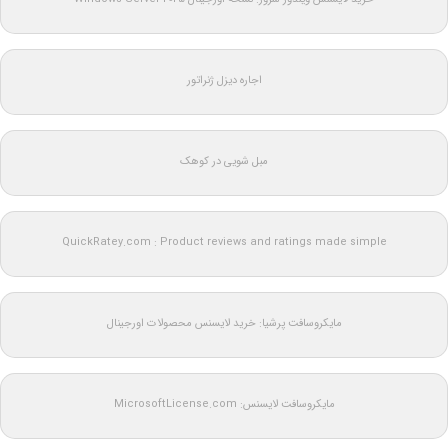
اجاره دیزل ژنراتور
مبل شویی در کوهک
QuickRatey.com : Product reviews and ratings made simple
مایکروسافت پرشیا: خرید لایسنس محصولات اورجینال
مایکروسافت لایسنس: MicrosoftLicense.com