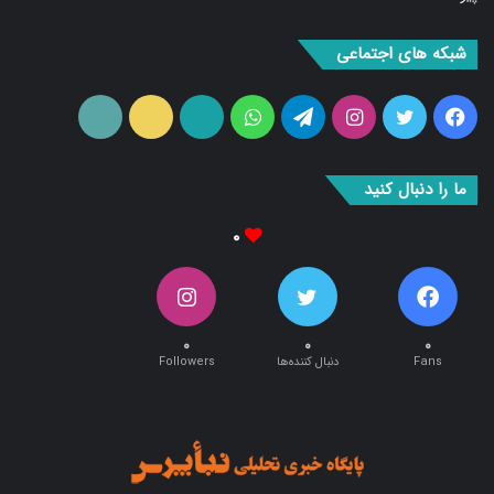
شبکه های اجتماعی
فیس
توییتر
اینستاگرام
تلگرام
واتس
آپارات
ایتا
RSS
بوک
آپ
ما را دنبال کنید
۰
۰
۰
۰
Fans
دنبال کننده‌ها
Followers