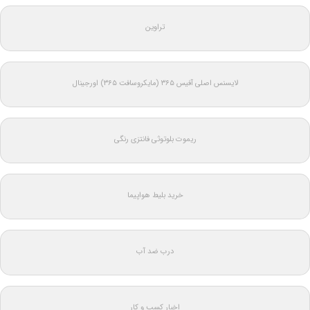
تراوین
لایسنس اصلی آفیس ۳۶۵ (مایکروسافت ۳۶۵) اورجینال
ریموت بلوتوثی فانتزی رنگی
خرید بلیط هواپیما
درب ضد آب
اخبار کسب و کار