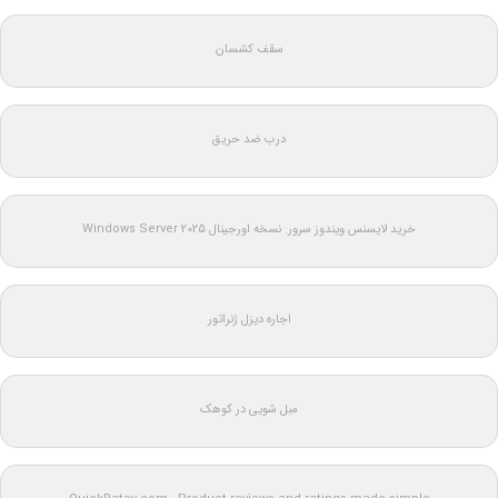
سقف کشسان
درب ضد حریق
خرید لایسنس ویندوز سرور: نسخه اورجینال Windows Server 2025
اجاره دیزل ژنراتور
مبل شویی در کوهک