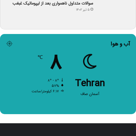
۵ تیر ۱۴۰۲
آب و هوا
۸
℃
Tehran
۸º - ۸º
۵۷%
۶.۱۷ کیلومتر/ساعت
آسمان صاف
صفحات اصلی