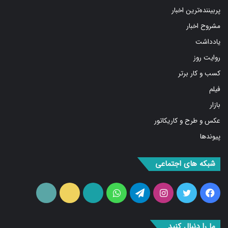
مشروح اخبار
یادداشت
روایت روز
کسب و کار برتر
فیلم
بازار
عکس و طرح و کاریکاتور
پیوندها
شبکه های اجتماعی
فیس
توییتر
اینستاگرام
تلگرام
واتس
آپارات
ایتا
RSS
بوک
آپ
ما را دنبال کنید