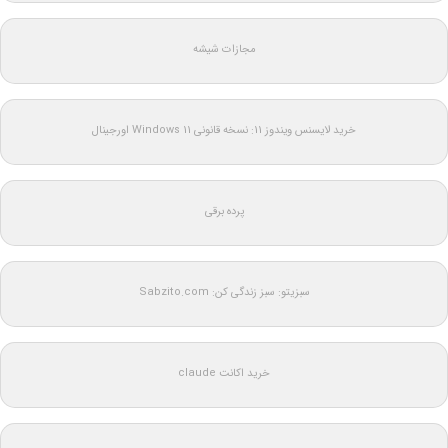
مجازات شیشه
خرید لایسنس ویندوز 11: نسخه قانونی Windows 11 اورجینال
پرده برقی
سبزیتو: سبز زندگی کن: Sabzito.com
خرید اکانت claude