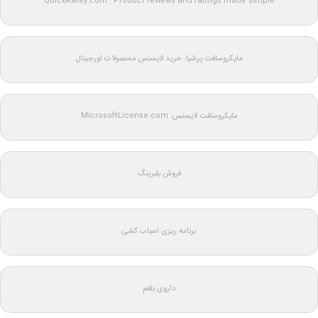
QuickRatey.com : Product reviews and ratings made simple
مایکروسافت پرشیا: خرید لایسنس محصولات اورجینال
مایکروسافت لایسنس: MicrosoftLicense.com
فروش بلبرینگ
برنامه ریزی اسباب کشی
داروی بلغم