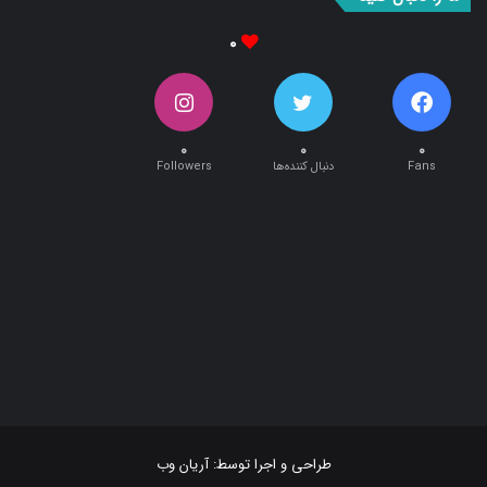
۰
۰
۰
۰
Fans
دنبال کننده‌ها
Followers
طراحی و اجرا توسط:
آریان وب
تمام حقوق این سایت متعلق به پایگاه خبری تحلیلی « نبأپرس » می باشد .