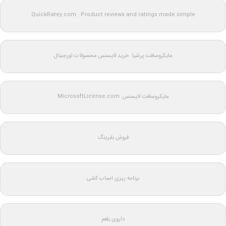
QuickRatey.com : Product reviews and ratings made simple
مایکروسافت پرشیا: خرید لایسنس محصولات اورجینال
مایکروسافت لایسنس: MicrosoftLicense.com
فروش بلبرینگ
برنامه ریزی اسباب کشی
داروی بلغم