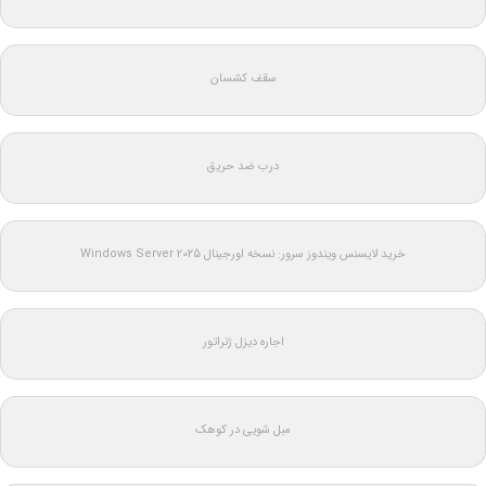
سقف کشسان
درب ضد حریق
خرید لایسنس ویندوز سرور: نسخه اورجینال Windows Server 2025
اجاره دیزل ژنراتور
مبل شویی در کوهک