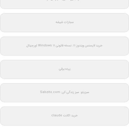
مجازات شیشه
خرید لایسنس ویندوز 11: نسخه قانونی Windows 11 اورجینال
پرده برقی
سبزیتو: سبز زندگی کن: Sabzito.com
خرید اکانت claude