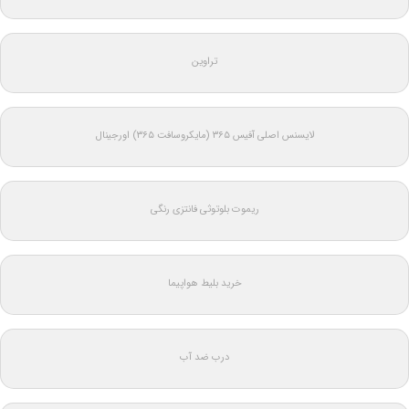
تراوین
لایسنس اصلی آفیس ۳۶۵ (مایکروسافت ۳۶۵) اورجینال
ریموت بلوتوثی فانتزی رنگی
خرید بلیط هواپیما
درب ضد آب