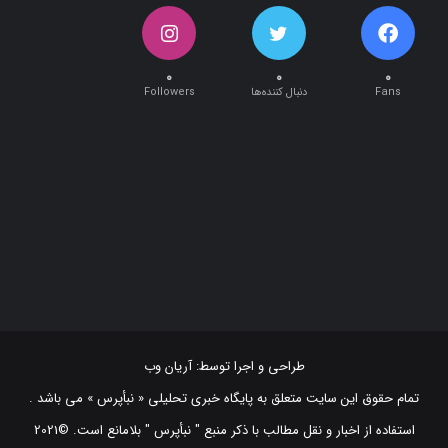
۰
۰
۰
Fans
دنبال کننده‌ها
Followers
طراحی و اجرا توسط:
آریان وب
تمام حقوق این سایت متعلق به پایگاه خبری تحلیلی « نبأپرس » می باشد .
استفاده از اخبار و نقل مطالب با ذکر منبع "‌ نبأپرس " بلامانع است. ©2021
NabaaPress News Agency (www.nabaapress.ir). All rights reserved