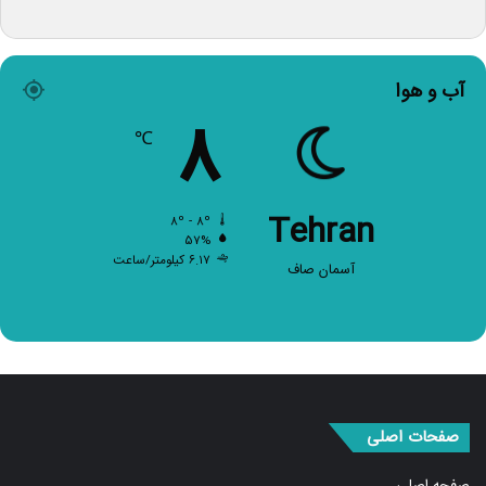
آب و هوا
۸
℃
Tehran
۸º - ۸º
۵۷%
۶.۱۷ کیلومتر/ساعت
آسمان صاف
صفحات اصلی
صفحه اصلی