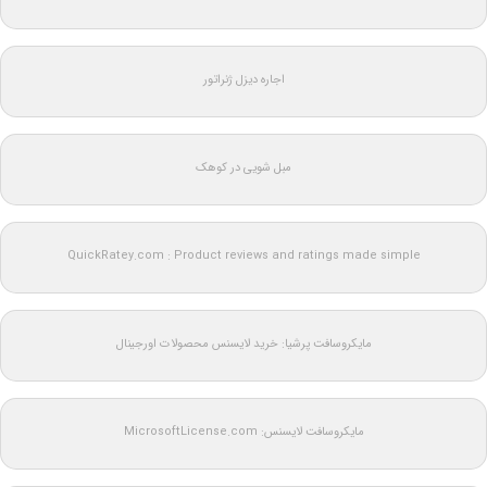
اجاره دیزل ژنراتور
مبل شویی در کوهک
QuickRatey.com : Product reviews and ratings made simple
مایکروسافت پرشیا: خرید لایسنس محصولات اورجینال
مایکروسافت لایسنس: MicrosoftLicense.com