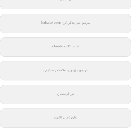
سبزیتو: سبز زندگی کن: Sabzito.com
خرید اکانت claude
دورجین؛ زیبایی، سلامت و سرگرمی
تور گرجستان
لوازم تحریر فانتزی