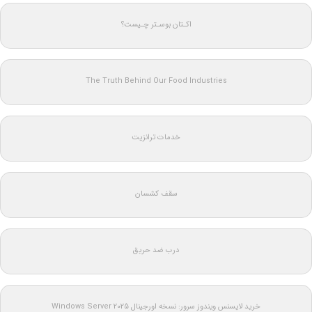
اکـتان بوسـتر چـیست؟
The Truth Behind Our Food Industries
خدمات ترانزیت
سقف کشسان
درب ضد حریق
خرید لایسنس ویندوز سرور: نسخه اورجینال Windows Server 2025