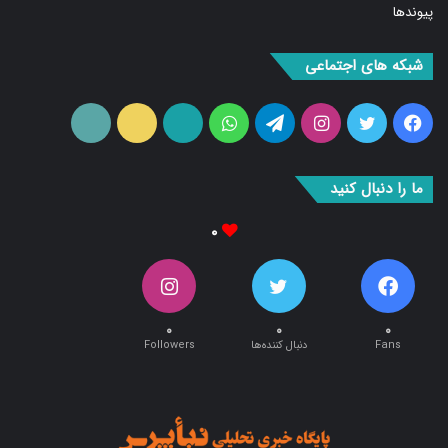
شبکه های اجتماعی
فیس
توییتر
اینستاگرام
تلگرام
واتس
آپارات
ایتا
RSS
بوک
آپ
ما را دنبال کنید
۰
۰
۰
۰
Fans
دنبال کننده‌ها
Followers