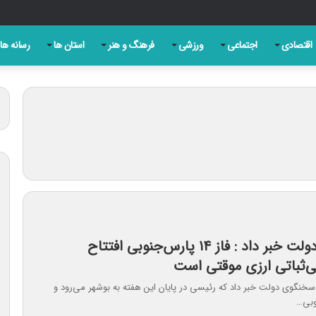
 رامیان را تسلیت گفت
اقتصادی
اجتماعی
ورزشی
فرهنگ و هنر
استان ها
رسانه ها
سخنگوی دولت خبر داد : فاز ۱۴ پارس‌جنوبی افتتاح
ی‌ثباتی ارزی موقتی است
خنگوی دولت خبر داد که رئیسی در پایان این هفته به بوشهر می‌رود و