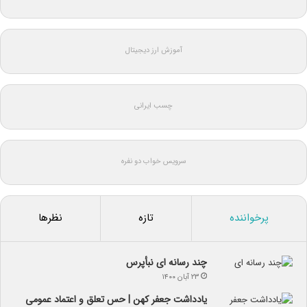
آموزش ارز دیجیتال
چسب ایرانی
سرویس خواب دو نفره
پرخواننده
تازه
نظرها
چند رسانه ای نبأپرس
۲۳ آبان ۱۴۰۰
یادداشت جعفر کهن | حس تعلق و اعتماد عمومی