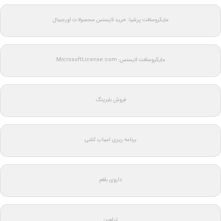
مایکروسافت پرشیا: خرید لایسنس محصولات اورجینال
مایکروسافت لایسنس: MicrosoftLicense.com
فروش بلبرینگ
برنامه ریزی اسباب کشی
داروی بلغم
تراوین