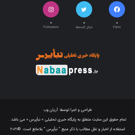
۰
۰
۰
Fans
دنبال کننده‌ها
Followers
طراحی و اجرا توسط:
آریان وب
تمام حقوق این سایت متعلق به پایگاه خبری تحلیلی « نبأپرس » می باشد .
استفاده از اخبار و نقل مطالب با ذکر منبع "‌ نبأپرس " بلامانع است. ©2021
NabaaPress News Agency (www.nabaapress.ir). All rights reserved