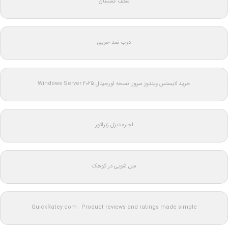
سقف کشسان
درب ضد حریق
خرید لایسنس ویندوز سرور: نسخه اورجینال Windows Server 2025
اجاره دیزل ژنراتور
مبل شویی در کوهک
QuickRatey.com : Product reviews and ratings made simple