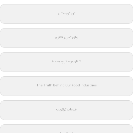
تور گرجستان
لوازم تحریر فانتزی
اکـتان بوسـتر چـیست؟
The Truth Behind Our Food Industries
خدمات ترانزیت