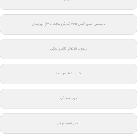
لایسنس اصلی آفیس ۳۶۵ (مایکروسافت ۳۶۵) اورجینال
ریموت بلوتوثی فانتزی رنگی
خرید بلیط هواپیما
درب ضد آب
اخبار کسب و کار