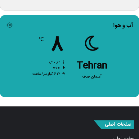
آب و هوا
۸
℃
Tehran
۸º - ۸º
۵۷%
۶.۱۷ کیلومتر/ساعت
آسمان صاف
صفحات اصلی
صفحه اصلی