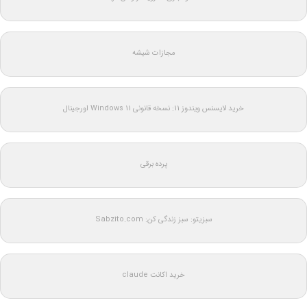
مجازات شیشه
خرید لایسنس ویندوز 11: نسخه قانونی Windows 11 اورجینال
پرده برقی
سبزیتو: سبز زندگی کن: Sabzito.com
خرید اکانت claude