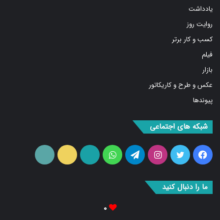
یادداشت
روایت روز
کسب و کار برتر
فیلم
بازار
عکس و طرح و کاریکاتور
پیوندها
شبکه های اجتماعی
فیس
توییتر
اینستاگرام
تلگرام
واتس
آپارات
ایتا
RSS
بوک
آپ
ما را دنبال کنید
۰