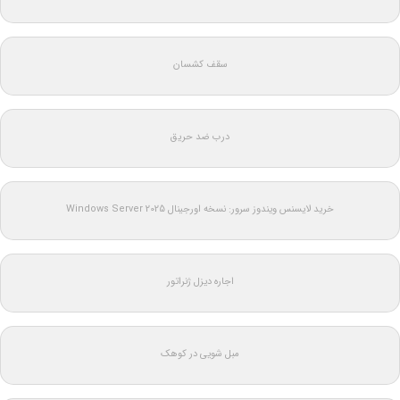
سقف کشسان
درب ضد حریق
خرید لایسنس ویندوز سرور: نسخه اورجینال Windows Server 2025
اجاره دیزل ژنراتور
مبل شویی در کوهک