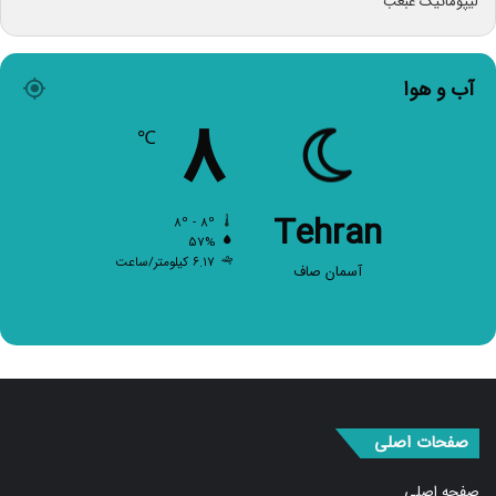
آب و هوا
۸
℃
Tehran
۸º - ۸º
۵۷%
۶.۱۷ کیلومتر/ساعت
آسمان صاف
صفحات اصلی
صفحه اصلی