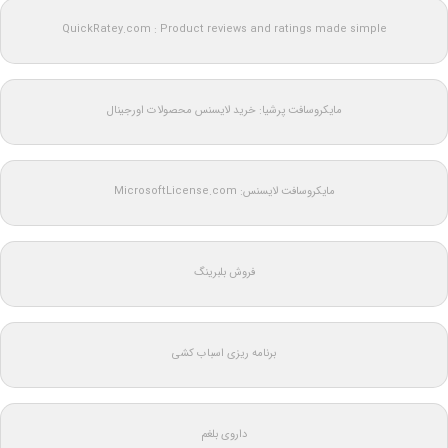
QuickRatey.com : Product reviews and ratings made simple
مایکروسافت پرشیا: خرید لایسنس محصولات اورجینال
مایکروسافت لایسنس: MicrosoftLicense.com
فروش بلبرینگ
برنامه ریزی اسباب کشی
داروی بلغم