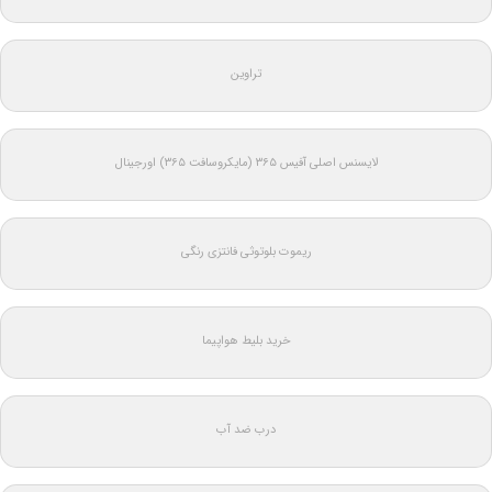
تراوین
لایسنس اصلی آفیس ۳۶۵ (مایکروسافت ۳۶۵) اورجینال
ریموت بلوتوثی فانتزی رنگی
خرید بلیط هواپیما
درب ضد آب