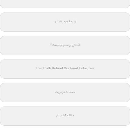
لوازم تحریر فانتزی
اکـتان بوسـتر چـیست؟
The Truth Behind Our Food Industries
خدمات ترانزیت
سقف کشسان