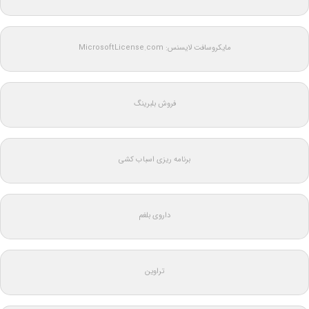
مایکروسافت لایسنس: MicrosoftLicense.com
فروش بلبرینگ
برنامه ریزی اسباب کشی
داروی بلغم
تراوین