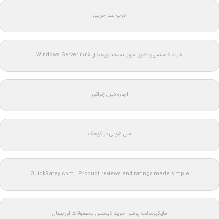
درب ضد حریق
خرید لایسنس ویندوز سرور: نسخه اورجینال Windows Server 2025
اجاره دیزل ژنراتور
مبل شویی در کوهک
QuickRatey.com : Product reviews and ratings made simple
مایکروسافت پرشیا: خرید لایسنس محصولات اورجینال