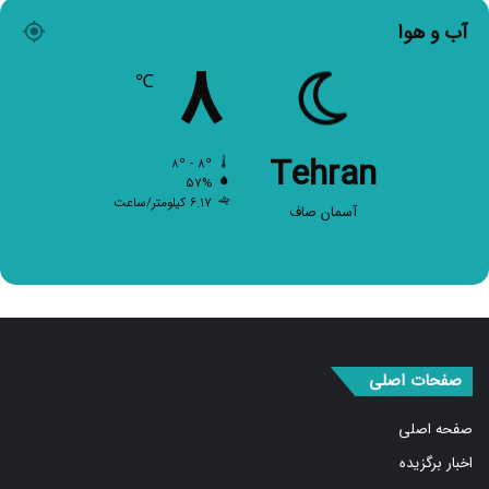
آب و هوا
۸
℃
Tehran
۸º - ۸º
۵۷%
۶.۱۷ کیلومتر/ساعت
آسمان صاف
صفحات اصلی
صفحه اصلی
اخبار برگزیده
سیاسی