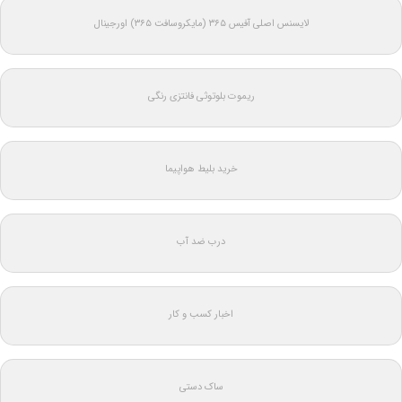
لایسنس اصلی آفیس ۳۶۵ (مایکروسافت ۳۶۵) اورجینال
ریموت بلوتوثی فانتزی رنگی
خرید بلیط هواپیما
درب ضد آب
اخبار کسب و کار
ساک دستی