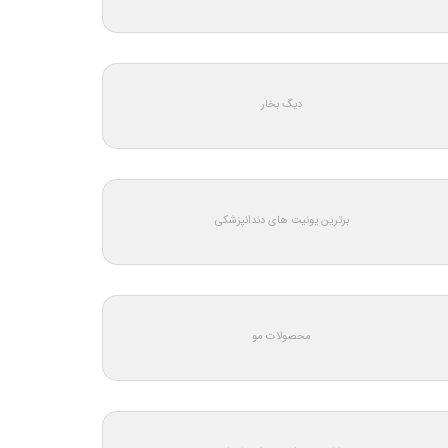
دیگ بخار
برترین یونیت های دندانپزشکی
محصولات مو