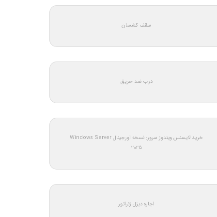
سقف کشسان
درب ضد حریق
خرید لایسنس ویندوز سرور: نسخه اورجینال Windows Server
2025
اجاره دیزل ژنراتور