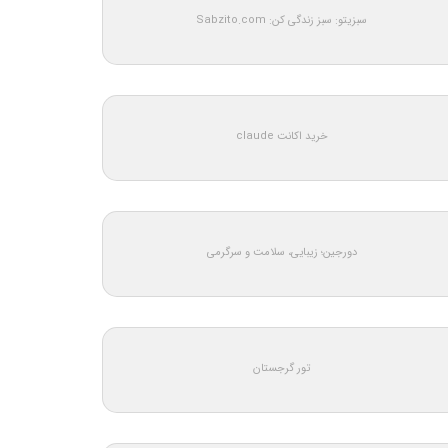
سبزیتو: سبز زندگی کن: Sabzito.com
خرید اکانت claude
دورجین؛ زیبایی، سلامت و سرگرمی
تور گرجستان