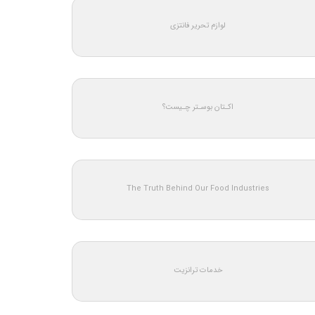
لوازم تحریر فانتزی
اکـتان بوسـتر چـیست؟
The Truth Behind Our Food Industries
خدمات ترانزیت