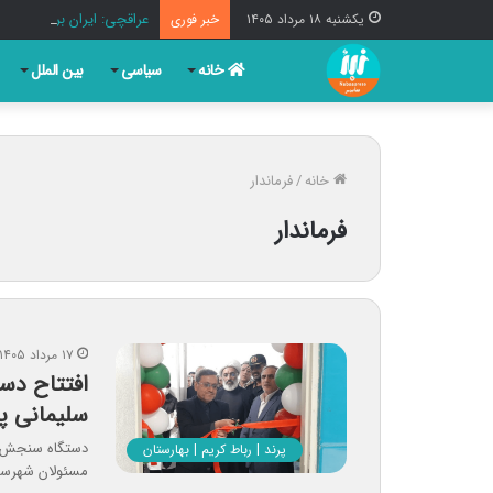
عراقچی: ایران بر عهد مقا
یکشنبه ۱۸ مرداد ۱۴۰۵
خبر فوری
خانه
سیاسی
بین الملل
خانه
/
فرماندار
فرماندار
۱۷ مرداد ۱۴۰۵
افتتاح دس
سلیمانی پر
دستگاه سنجش تر
پرند | رباط کریم | بهارستان
مسئولان شهرستان