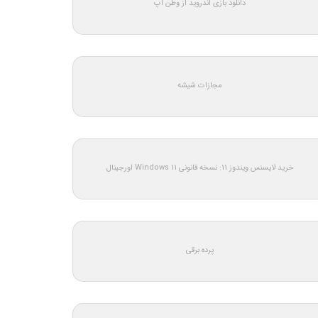
دانلود بازی اندروید از وطن اپ
مجازات شیشه
خرید لایسنس ویندوز 11: نسخه قانونی Windows 11 اورجینال
پرده برقی