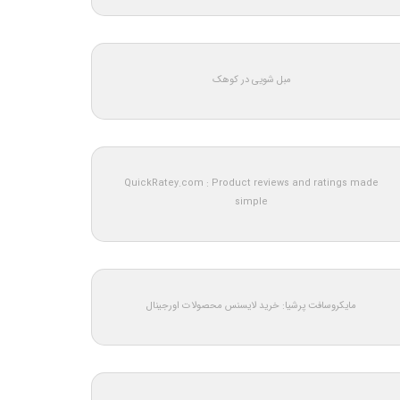
مبل شویی در کوهک
QuickRatey.com : Product reviews and ratings made
simple
مایکروسافت پرشیا: خرید لایسنس محصولات اورجینال