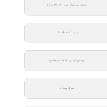
سبزیتو: سبز زندگی کن: Sabzito.com
خرید اکانت claude
دورجین؛ زیبایی، سلامت و سرگرمی
تور گرجستان