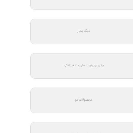
دیگ بخار
برترین یونیت های دندانپزشکی
محصولات مو