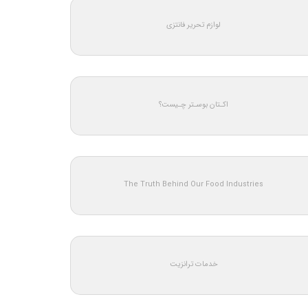
لوازم تحریر فانتزی
اکـتان بوسـتر چـیست؟
The Truth Behind Our Food Industries
خدمات ترانزیت