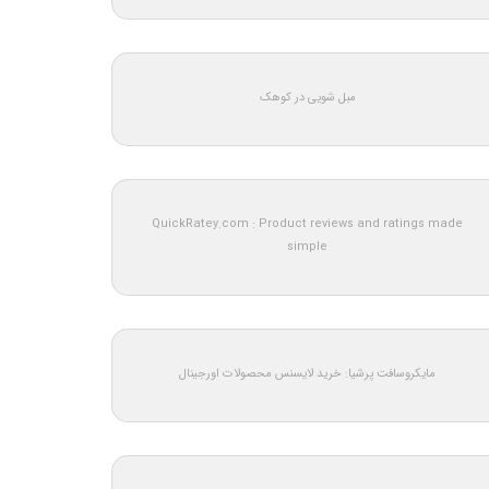
مبل شویی در کوهک
QuickRatey.com : Product reviews and ratings made
simple
مایکروسافت پرشیا: خرید لایسنس محصولات اورجینال