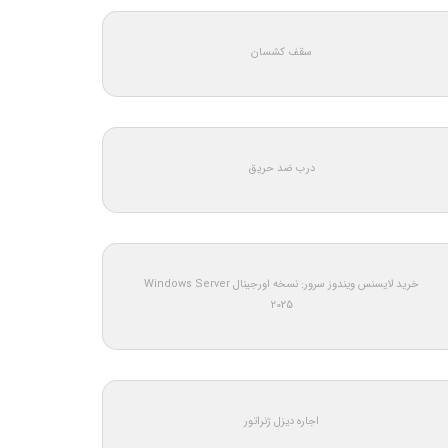
سقف کشسان
درب ضد حریق
خرید لایسنس ویندوز سرور: نسخه اورجینال Windows Server
2025
اجاره دیزل ژنراتور