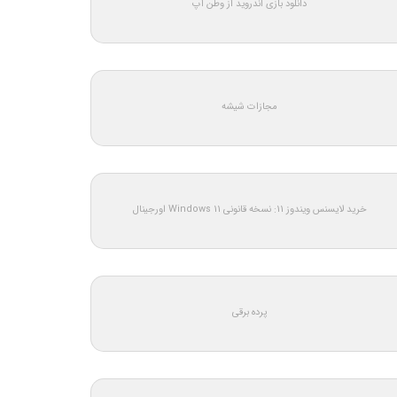
دانلود بازی اندروید از وطن اپ
مجازات شیشه
خرید لایسنس ویندوز 11: نسخه قانونی Windows 11 اورجینال
پرده برقی