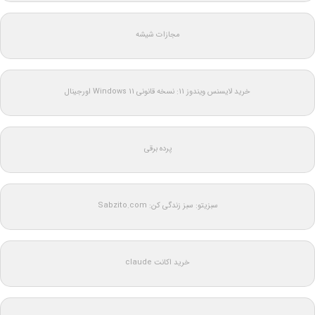
مجازات شیشه
خرید لایسنس ویندوز 11: نسخه قانونی Windows 11 اورجینال
پرده برقی
سبزیتو: سبز زندگی کن: Sabzito.com
خرید اکانت claude