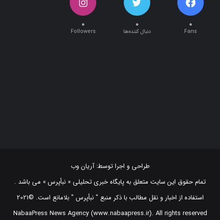
۰
۰
۰
Fans
دنبال کننده‌ها
Followers
طراحی و اجرا توسط:
آریان وب
تمام حقوق این سایت متعلق به پایگاه خبری تحلیلی « نبأپرس » می باشد .
استفاده از اخبار و نقل مطالب با ذکر منبع "‌ نبأپرس " بلامانع است. ©2021
NabaaPress News Agency (www.nabaapress.ir). All rights reserved
طراحی و اجرا توسط آریان وب!