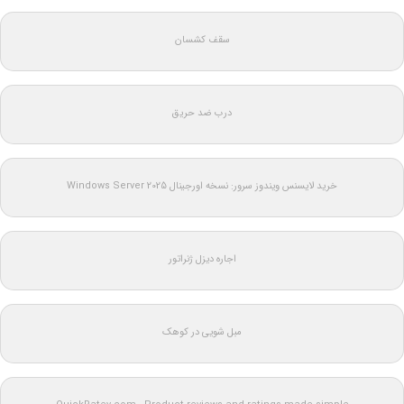
سقف کشسان
درب ضد حریق
خرید لایسنس ویندوز سرور: نسخه اورجینال Windows Server 2025
اجاره دیزل ژنراتور
مبل شویی در کوهک