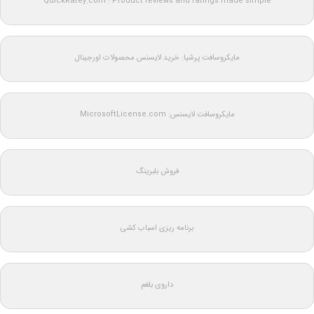
QuickRatey.com : Product reviews and ratings made simple
مایکروسافت پرشیا: خرید لایسنس محصولات اورجینال
مایکروسافت لایسنس: MicrosoftLicense.com
فروش بلبرینگ
برنامه ریزی اسباب کشی
داروی بلغم