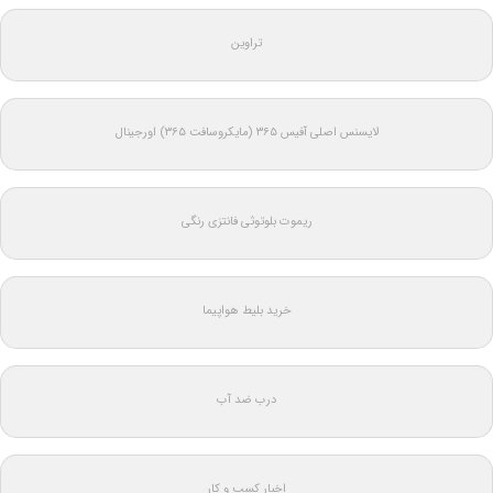
تراوین
لایسنس اصلی آفیس ۳۶۵ (مایکروسافت ۳۶۵) اورجینال
ریموت بلوتوثی فانتزی رنگی
خرید بلیط هواپیما
درب ضد آب
اخبار کسب و کار