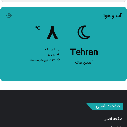
آب و هوا
۸
℃
Tehran
۸º - ۸º
۵۷%
۶.۱۷ کیلومتر/ساعت
آسمان صاف
صفحات اصلی
صفحه اصلی
اخبار برگزیده