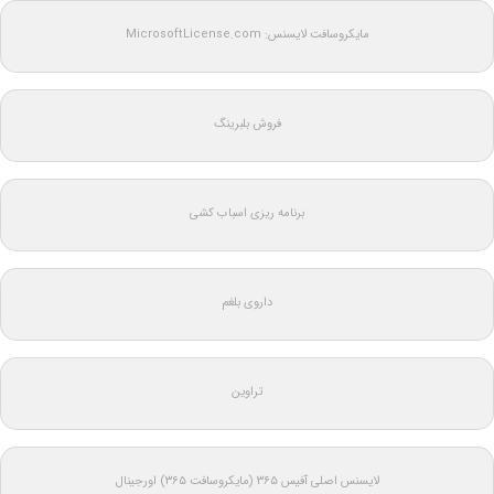
مایکروسافت لایسنس: MicrosoftLicense.com
فروش بلبرینگ
برنامه ریزی اسباب کشی
داروی بلغم
تراوین
لایسنس اصلی آفیس ۳۶۵ (مایکروسافت ۳۶۵) اورجینال