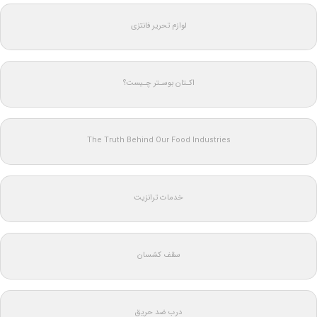
لوازم تحریر فانتزی
اکـتان بوسـتر چـیست؟
The Truth Behind Our Food Industries
خدمات ترانزیت
سقف کشسان
درب ضد حریق