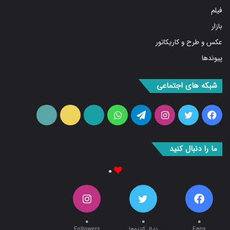
فیلم
بازار
عکس و طرح و کاریکاتور
پیوندها
شبکه های اجتماعی
فیس
توییتر
اینستاگرام
تلگرام
واتس
آپارات
ایتا
RSS
بوک
آپ
ما را دنبال کنید
۰
۰
۰
۰
Fans
دنبال کننده‌ها
Followers