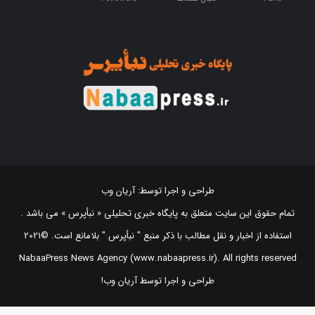
طراحی و اجرا توسط:
آریان وب
تمام حقوق این سایت متعلق به پایگاه خبری تحلیلی « نبأپرس » می باشد .
استفاده از اخبار و نقل مطالب با ذکر منبع "‌ نبأپرس " بلامانع است. ©2021
NabaaPress News Agency (www.nabaapress.ir). All rights reserved
طراحی و اجرا توسط آریان وب!