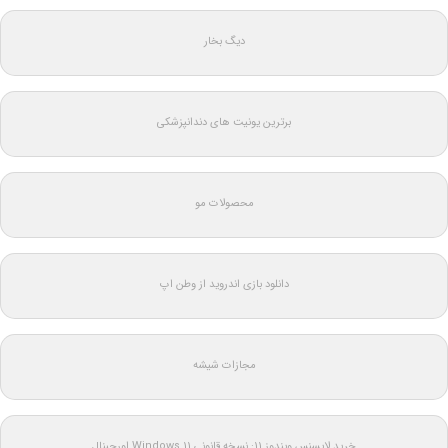
دیگ بخار
برترین یونیت های دندانپزشکی
محصولات مو
دانلود بازی اندروید از وطن اپ
مجازات شیشه
خرید لایسنس ویندوز 11: نسخه قانونی Windows 11 اورجینال