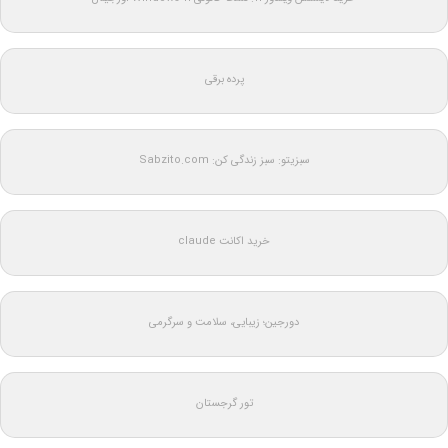
پرده برقی
سبزیتو: سبز زندگی کن: Sabzito.com
خرید اکانت claude
دورجین؛ زیبایی، سلامت و سرگرمی
تور گرجستان