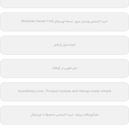
خرید لایسنس ویندوز سرور: نسخه اورجینال Windows Server 2025
اجاره دیزل ژنراتور
مبل شویی در کوهک
QuickRatey.com : Product reviews and ratings made simple
مایکروسافت پرشیا: خرید لایسنس محصولات اورجینال