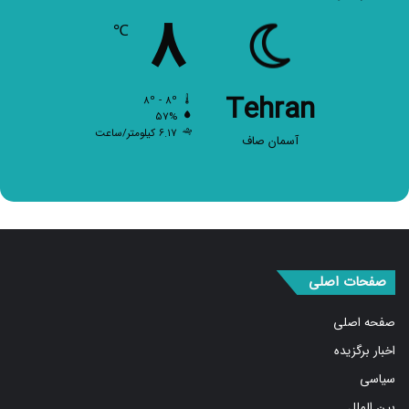
۸
℃
Tehran
۸º - ۸º
۵۷%
۶.۱۷ کیلومتر/ساعت
آسمان صاف
صفحات اصلی
صفحه اصلی
اخبار برگزیده
سیاسی
بین الملل