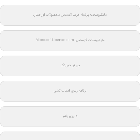
مایکروسافت پرشیا: خرید لایسنس محصولات اورجینال
مایکروسافت لایسنس: MicrosoftLicense.com
فروش بلبرینگ
برنامه ریزی اسباب کشی
داروی بلغم