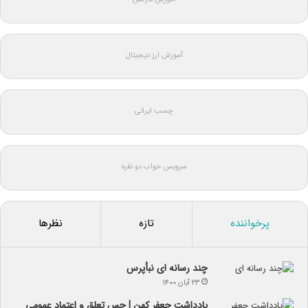
آموزش ارز دیجیتال
چسب ایرانی
سرویس خواب دو نفره
پرخواننده
تازه
نظرها
چند رسانه ای نبأپرس
۲۳ آبان ۱۴۰۰
یادداشت جعفر کهن | حس تعلق و اعتماد عمومی