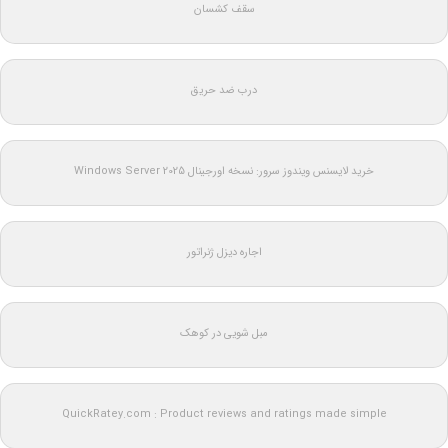
سقف کشسان
درب ضد حریق
خرید لایسنس ویندوز سرور: نسخه اورجینال Windows Server 2025
اجاره دیزل ژنراتور
مبل شویی در کوهک
QuickRatey.com : Product reviews and ratings made simple