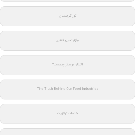
تور گرجستان
لوازم تحریر فانتزی
اکـتان بوسـتر چـیست؟
The Truth Behind Our Food Industries
خدمات ترانزیت