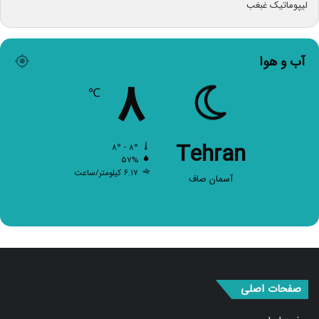
آب و هوا
۸
℃
Tehran
۸º - ۸º
۵۷%
۶.۱۷ کیلومتر/ساعت
آسمان صاف
صفحات اصلی