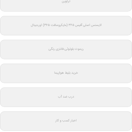
تراوین
لایسنس اصلی آفیس ۳۶۵ (مایکروسافت ۳۶۵) اورجینال
ریموت بلوتوثی فانتزی رنگی
خرید بلیط هواپیما
درب ضد آب
اخبار کسب و کار