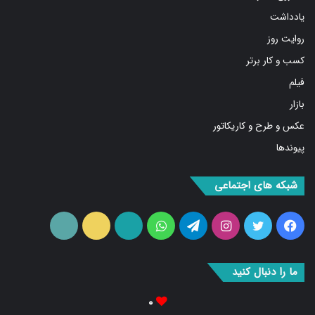
یادداشت
روایت روز
کسب و کار برتر
فیلم
بازار
عکس و طرح و کاریکاتور
پیوندها
شبکه های اجتماعی
فیس
توییتر
اینستاگرام
تلگرام
واتس
آپارات
ایتا
RSS
بوک
آپ
ما را دنبال کنید
۰