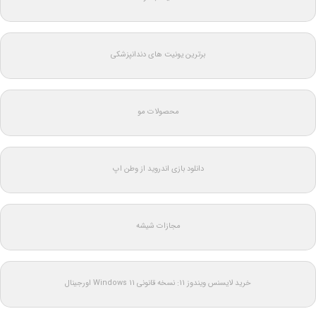
برترین یونیت های دندانپزشکی
محصولات مو
دانلود بازی اندروید از وطن اپ
مجازات شیشه
خرید لایسنس ویندوز 11: نسخه قانونی Windows 11 اورجینال