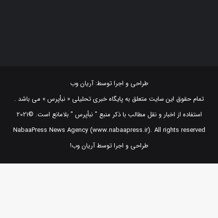
طراحی و اجرا توسط:
آریان وب
تمام حقوق این سایت متعلق به پایگاه خبری تحلیلی « نبأپرس » می باشد .
استفاده از اخبار و نقل مطالب با ذکر منبع "‌ نبأپرس " بلامانع است. ©2021
NabaaPress News Agency (www.nabaapress.ir). All rights reserved
طراحی و اجرا توسط آریان وب!