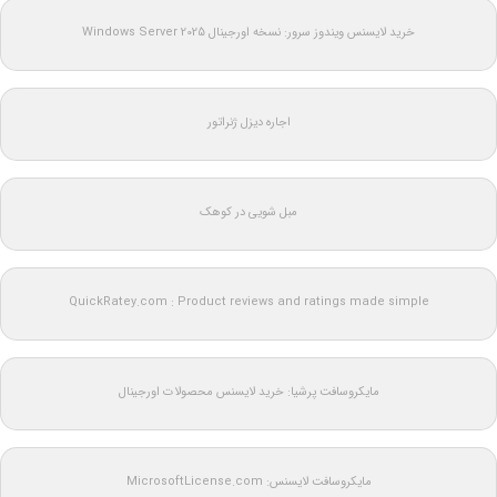
خرید لایسنس ویندوز سرور: نسخه اورجینال Windows Server 2025
اجاره دیزل ژنراتور
مبل شویی در کوهک
QuickRatey.com : Product reviews and ratings made simple
مایکروسافت پرشیا: خرید لایسنس محصولات اورجینال
مایکروسافت لایسنس: MicrosoftLicense.com