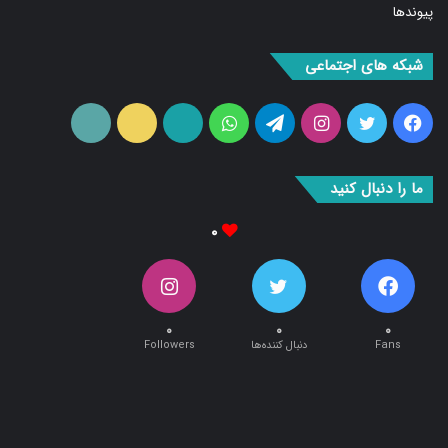
پیوندها
شبکه های اجتماعی
فیس
توییتر
اینستاگرام
تلگرام
واتس
آپارات
ایتا
RSS
بوک
آپ
ما را دنبال کنید
۰
۰
۰
۰
Fans
دنبال کننده‌ها
Followers