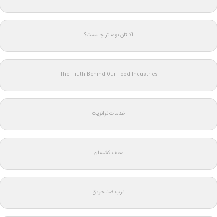
اکـتان بوسـتر چـیست؟
The Truth Behind Our Food Industries
خدمات ترانزیت
سقف کشسان
درب ضد حریق