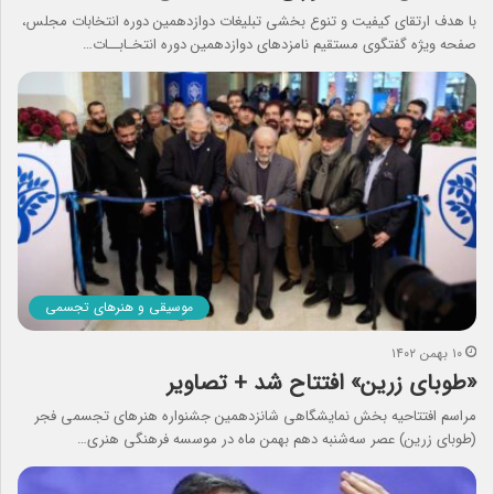
با هدف ارتقای کیفیت و تنوع بخشی تبلیغات دوازدهمین دوره انتخابات مجلس،
صفحه ویژه گفتگوی مستقیم نامزدهای دوازدهمین دوره انتخـابــات…
موسیقی و هنرهای تجسمی
۱۰ بهمن ۱۴۰۲
«طوبای زرین» افتتاح شد + تصاویر
مراسم افتتاحیه بخش نمایشگاهی شانزدهمین جشنواره هنرهای تجسمی فجر
(طوبای زرین) عصر سه‌شنبه دهم بهمن ماه در موسسه فرهنگی هنری…