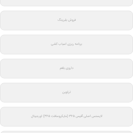
فروش بلبرینگ
برنامه ریزی اسباب کشی
داروی بلغم
تراوین
لایسنس اصلی آفیس ۳۶۵ (مایکروسافت ۳۶۵) اورجینال