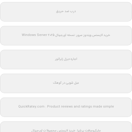
درب ضد حریق
خرید لایسنس ویندوز سرور: نسخه اورجینال Windows Server 2025
اجاره دیزل ژنراتور
مبل شویی در کوهک
QuickRatey.com : Product reviews and ratings made simple
مایکروسافت پرشیا: خرید لایسنس محصولات اورجینال