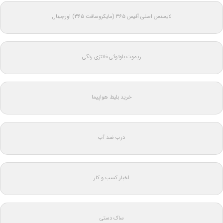
لایسنس اصلی آفیس ۳۶۵ (مایکروسافت ۳۶۵) اورجینال
ریموت بلوتوثی فانتزی رنگی
خرید بلیط هواپیما
درب ضد آب
اخبار کسب و کار
ساک دستی