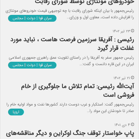
خودروهای مونتاژی توسط شورای رقابت
رئیس‌جمهور با بیان اینکه شورای رقابت با چه توجیهی قیمت خودروهای مونتاژی
را افزایش داده است، معاون اول و وزرای…
سران قوا | دولت | مجلس
۲۳ تیر ۱۴۰۲
رئیسی : آفریقا سرزمین فرصت هاست ، نباید مورد
غفلت قرار گیرد
رئیس جمهور سفر به آفریقا را در راستای تقویت عمق راهبری جمهوری اسلامی
ایران در این قاره دانست و گفت:…
سران قوا | دولت | مجلس
۲۱ تیر ۱۴۰۲
آیت‌الله رئیسی: تمام تلاش ما جلوگیری از خام
فروشی است
رئیس‌جمهور گفت: استکبار و غرب دوست دارند کشورها نفت و مواد اولیه خام را
صادر تا خودشان این مواد را…
اروپا
۴ دی ۱۴۰۱
پاپ خواستار توقف جنگ اوکراین و دیگر مناقشه‌های