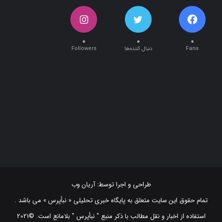
۰
۰
۰
Fans
دنبال کننده‌ها
Followers
طراحی و اجرا توسط:
آریان وب
تمام حقوق این سایت متعلق به پایگاه خبری تحلیلی « نبأپرس » می باشد .
استفاده از اخبار و نقل مطالب با ذکر منبع "‌ نبأپرس " بلامانع است. ©2021
NabaaPress News Agency (www.nabaapress.ir). All rights reserved