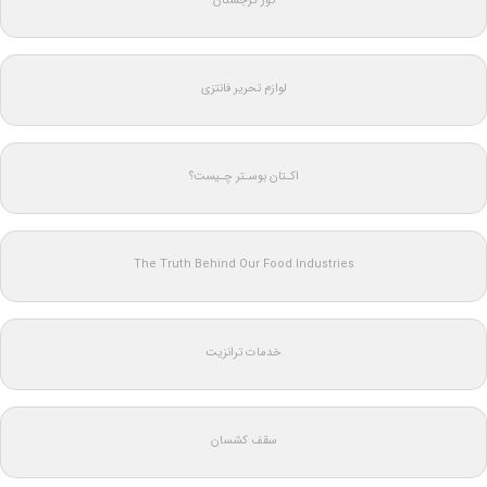
تور گرجستان
لوازم تحریر فانتزی
اکـتان بوسـتر چـیست؟
The Truth Behind Our Food Industries
خدمات ترانزیت
سقف کشسان