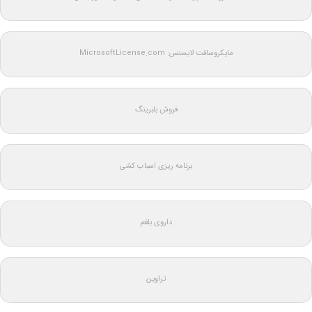
مایکروسافت لایسنس: MicrosoftLicense.com
فروش بلبرینگ
برنامه ریزی اسباب کشی
داروی بلغم
تراوین