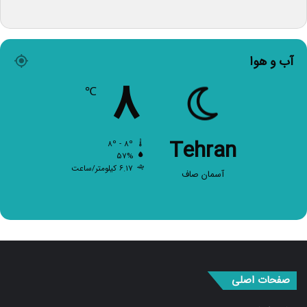
آب و هوا
۸
℃
Tehran
۸º - ۸º
۵۷%
۶.۱۷ کیلومتر/ساعت
آسمان صاف
صفحات اصلی
صفحه اصلی