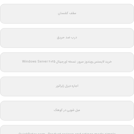
سقف کشسان
درب ضد حریق
خرید لایسنس ویندوز سرور: نسخه اورجینال Windows Server 2025
اجاره دیزل ژنراتور
مبل شویی در کوهک