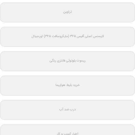
تراوین
لایسنس اصلی آفیس ۳۶۵ (مایکروسافت ۳۶۵) اورجینال
ریموت بلوتوثی فانتزی رنگی
خرید بلیط هواپیما
درب ضد آب
اخبار کسب و کار