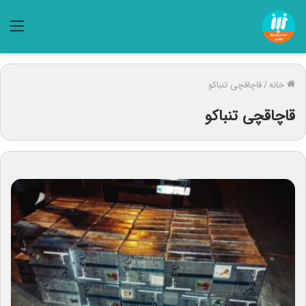
منو
خانه
/
قاچاقچی تنباکو
قاچاقچی تنباکو