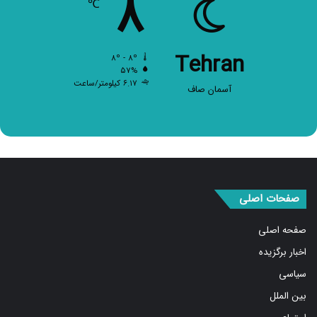
۸
℃
Tehran
۸º - ۸º
۵۷%
۶.۱۷ کیلومتر/ساعت
آسمان صاف
صفحات اصلی
صفحه اصلی
اخبار برگزیده
سیاسی
بین الملل