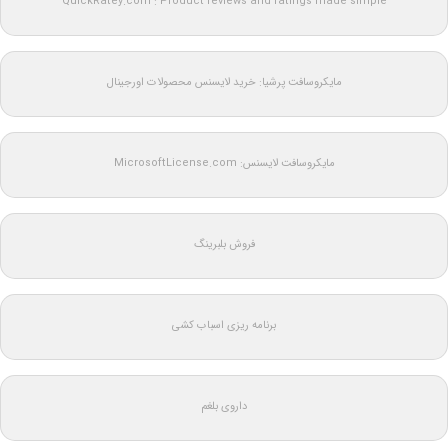
QuickRatey.com : Product reviews and ratings made simple
مایکروسافت پرشیا: خرید لایسنس محصولات اورجینال
مایکروسافت لایسنس: MicrosoftLicense.com
فروش بلبرینگ
برنامه ریزی اسباب کشی
داروی بلغم