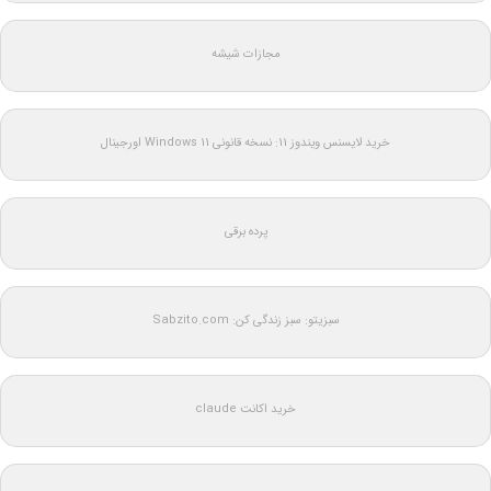
مجازات شیشه
خرید لایسنس ویندوز 11: نسخه قانونی Windows 11 اورجینال
پرده برقی
سبزیتو: سبز زندگی کن: Sabzito.com
خرید اکانت claude