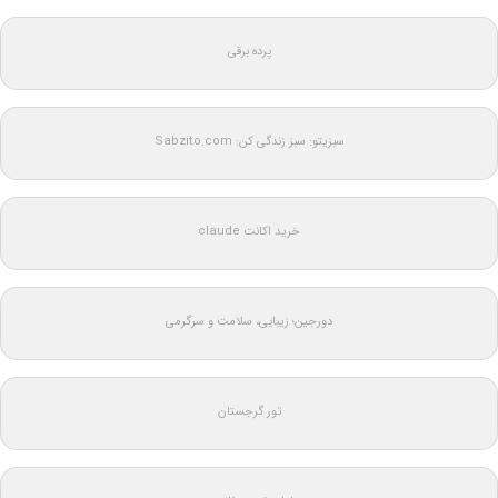
پرده برقی
سبزیتو: سبز زندگی کن: Sabzito.com
خرید اکانت claude
دورجین؛ زیبایی، سلامت و سرگرمی
تور گرجستان