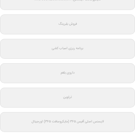
فروش بلبرینگ
برنامه ریزی اسباب کشی
داروی بلغم
تراوین
لایسنس اصلی آفیس ۳۶۵ (مایکروسافت ۳۶۵) اورجینال