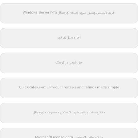
خرید لایسنس ویندوز سرور: نسخه اورجینال Windows Server 2025
اجاره دیزل ژنراتور
مبل شویی در کوهک
QuickRatey.com : Product reviews and ratings made simple
مایکروسافت پرشیا: خرید لایسنس محصولات اورجینال
مایکروسافت لایسنس: MicrosoftLicense.com