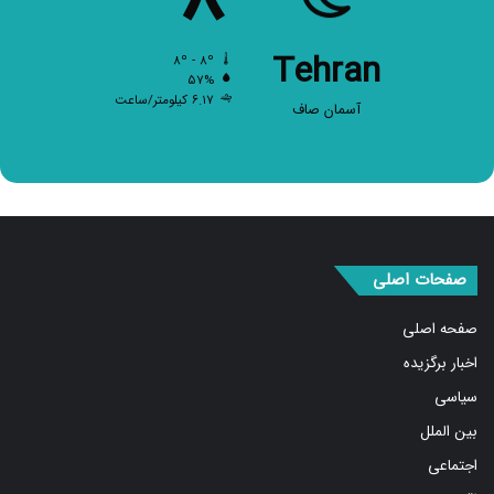
Tehran
۸º - ۸º
۵۷%
۶.۱۷ کیلومتر/ساعت
آسمان صاف
صفحات اصلی
صفحه اصلی
اخبار برگزیده
سیاسی
بین الملل
اجتماعی