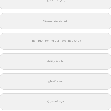
لوازم تحریر فانتزی
اکـتان بوسـتر چـیست؟
The Truth Behind Our Food Industries
خدمات ترانزیت
سقف کشسان
درب ضد حریق